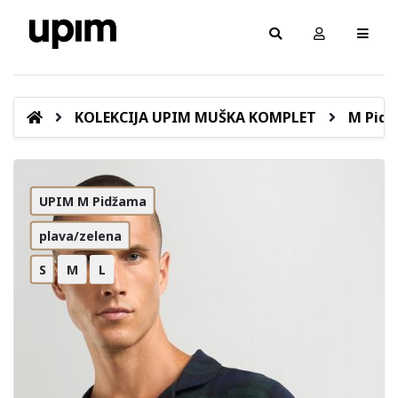
KOLEKCIJA UPIM MUŠKA KOMPLET
M Pid
UPIM M Pidžama
plava/zelena
S
M
L