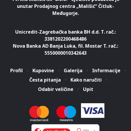
unutar Prodajnog centra „Mališić“ Čitluk-
Međugorje.
Unicredit-Zagrebačka banka BH d.d. T. rač.:
3381202200468486
Nova Banka AD Banja Luka, fil. Mostar T. rač.:
5550000010342643
Profil
Kupovine
Galerija
Informacije
Česta pitanja
Kako naručiti
Odabir veličine
Upit