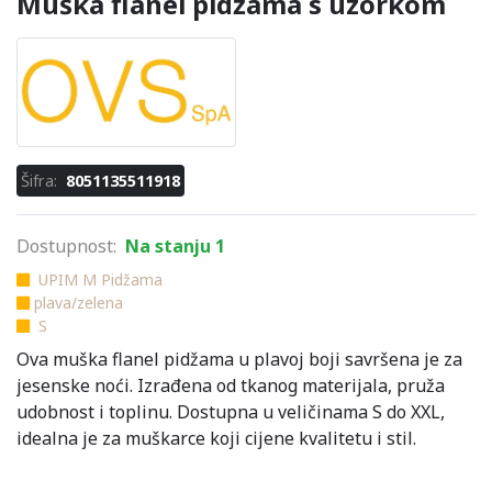
Muška flanel pidžama s uzorkom
Šifra:
8051135511918
Dostupnost:
Na stanju 1
UPIM M Pidžama
plava/zelena
S
Ova muška flanel pidžama u plavoj boji savršena je za
jesenske noći. Izrađena od tkanog materijala, pruža
udobnost i toplinu. Dostupna u veličinama S do XXL,
idealna je za muškarce koji cijene kvalitetu i stil.