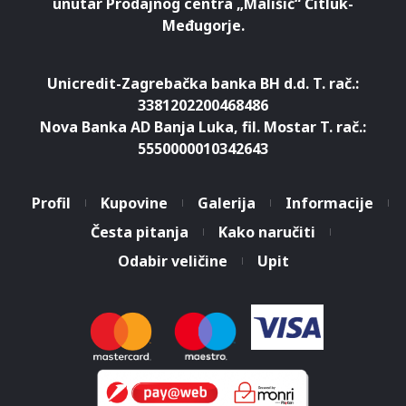
unutar Prodajnog centra „Mališić“ Čitluk-
Međugorje.
Unicredit-Zagrebačka banka BH d.d. T. rač.:
3381202200468486
Nova Banka AD Banja Luka, fil. Mostar T. rač.:
5550000010342643
Profil
Kupovine
Galerija
Informacije
Česta pitanja
Kako naručiti
Odabir veličine
Upit