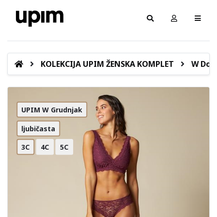
KOLEKCIJA UPIM ŽENSKA KOMPLET
W Donj
UPIM W Grudnjak
ljubičasta
3C
4C
5C