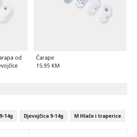
čarapa od
Čarape
vojčice
15,95 KM
9-14g
Djevojčica 9-14g
M Hlače i traperice
Dj