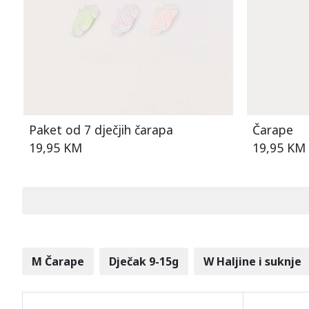
Paket od 7 dječjih čarapa
Čarape
19,95 KM
19,95 KM
M Čarape
Dječak 9-15g
W Haljine i suknje