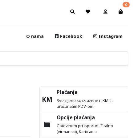
0
O nama
Facebook
Instagram
Plaćanje
KM
Sve cijene su izražene u KM sa
uračunatim PDV-om.
Opcije plaćanja
Gotovinom pri isporuci, Žiralno
(virmanski), Karticama