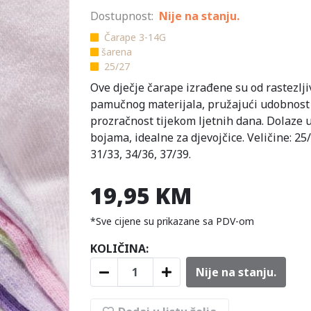
Dostupnost:
Nije na stanju.
Čarape 3-14G
šarena
25/27
Ove dječje čarape izrađene su od rastezlj
pamučnog materijala, pružajući udobnost 
prozračnost tijekom ljetnih dana. Dolaze 
bojama, idealne za djevojčice. Veličine: 25/
31/33, 34/36, 37/39.
19,95 KM
*Sve cijene su prikazane sa PDV-om
KOLIČINA:
Nije na stanju.