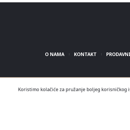
O NAMA
KONTAKT
PRODAVN
Tvrtka Mališić MP d.o
Koristimo kolačiće za pružanje boljeg korisničkog 
Un
Nov
Profil
Kupovine
Gale