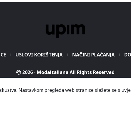
ICE
USLOVI KORIŠTENJA
NAČINI PLAĆANJA
DO
2026 - Modaitaliana All Rights Reserved
.o. - Sjedište poduzeća je unutar Prodajnog centra „Mali
iskustva. Nastavkom pregleda web stranice slažete se s uvje
icredit-Zagrebačka banka BH d.d. T. rač.: 3381202200468
a Banka AD Banja Luka, fil. Mostar T. rač.: 555000001034
rija
Informacije
Česta pitanja
Kako naručiti