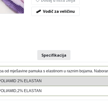
Dodaj u listu želja
Vodič za veličinu
Specifikacija
apa od mješavine pamuka s elastinom u raznim bojama. Naboran
POLIAMID 2% ELASTAN
POLIAMID,2% ELASTAN