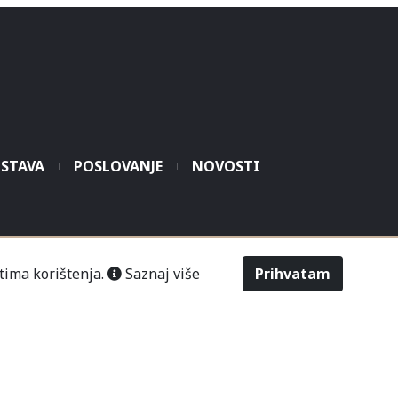
STAVA
POSLOVANJE
NOVOSTI
šić“ Čitluk-Međugorje.
tima korištenja.
Saznaj više
Prihvatam
486
2643
Odabir veličine
Upit