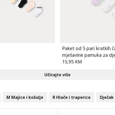
Paket od 5 pari kratkih 
mješavine pamuka za dje
15,95 KM
Učitajte više
M Majice i košulje
R Hlače i traperice
Dječak 