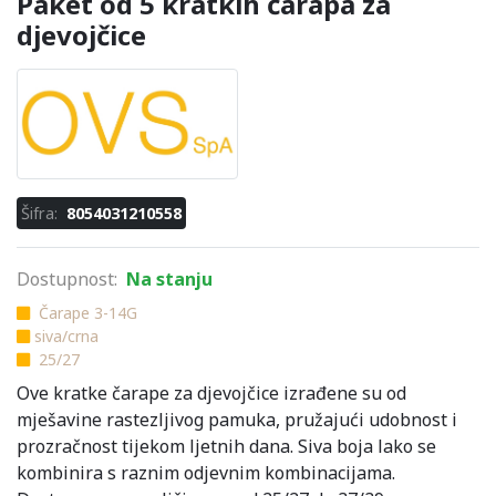
Paket od 5 kratkih čarapa za
djevojčice
Šifra:
8054031210558
Dostupnost:
Na stanju
Čarape 3-14G
siva/crna
25/27
Ove kratke čarape za djevojčice izrađene su od
mješavine rastezljivog pamuka, pružajući udobnost i
prozračnost tijekom ljetnih dana. Siva boja lako se
kombinira s raznim odjevnim kombinacijama.