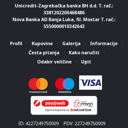
Unicredit-Zagrebačka banka BH d.d. T. rač.:
3381202200468486
Nova Banka AD Banja Luka, fil. Mostar T. rač.:
5550000010342643
Profil
Kupovine
Galerija
Informacije
Česta pitanja
Kako naručiti
Odabir veličine
Upit
ID: 4227249750009
PDV: 227249750009