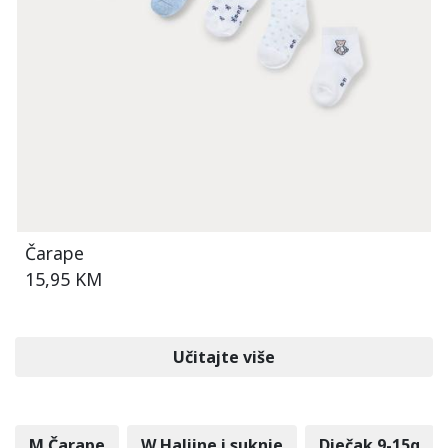
Čarape
15,95 KM
Učitajte više
M Čarape
W Haljine i suknje
Dječak 9-15g