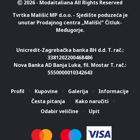
2026 - Modaitaliana All Rights Reserved
Tvrtka Mališić MP d.o.o. - Sjedište poduzeća je
unutar Prodajnog centra „Mališić“ Čitluk-
Međugorje.
Unicredit-Zagrebačka banka BH d.d. T. rač.:
3381202200468486
Nova Banka AD Banja Luka, fil. Mostar T. rač.:
5550000010342643
Profil
Kupovine
Galerija
Informacije
Česta pitanja
Kako naručiti
Odabir veličine
Upit