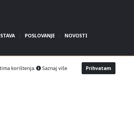
STAVA
POSLOVANJE
NOVOSTI
šić“ Čitluk-Međugorje.
tima korištenja.
Saznaj više
Prihvatam
486
2643
Odabir veličine
Upit