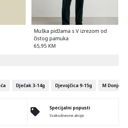
Muška pidžama s V izrezom od
čistog pamuka
65,95 KM
eća
Dječak 3-14g
Djevojčica 9-15g
M Donje ru
Specijalni popusti
Svakodnevne akcije