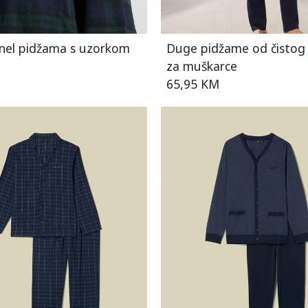
nel pidžama s uzorkom
Duge pidžame od čisto
za muškarce
65,95 KM