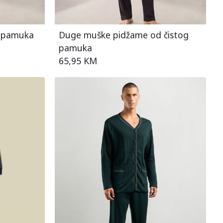
g pamuka
Duge muške pidžame od čistog
pamuka
65,95 KM