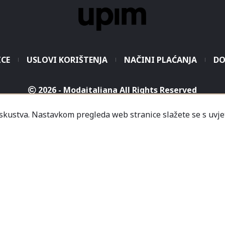
ICE
USLOVI KORIŠTENJA
NAČINI PLAĆANJA
DO
2026 - Modaitaliana All Rights Reserved
.o. - Sjedište poduzeća je unutar Prodajnog centra „Mali
iskustva. Nastavkom pregleda web stranice slažete se s uvje
icredit-Zagrebačka banka BH d.d. T. rač.: 3381202200468
a Banka AD Banja Luka, fil. Mostar T. rač.: 555000001034
rija
Informacije
Česta pitanja
Kako naručiti