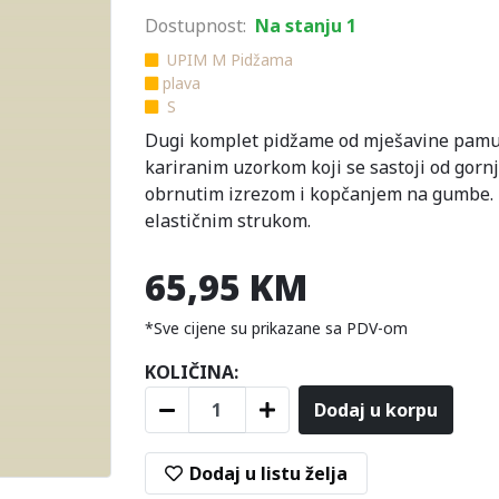
Dostupnost:
Na stanju 1
UPIM M Pidžama
plava
S
Dugi komplet pidžame od mješavine pamu
kariranim uzorkom koji se sastoji od gornj
obrnutim izrezom i kopčanjem na gumbe. 
elastičnim strukom.
65,95 KM
*Sve cijene su prikazane sa PDV-om
KOLIČINA:
Dodaj u korpu
Dodaj u listu želja