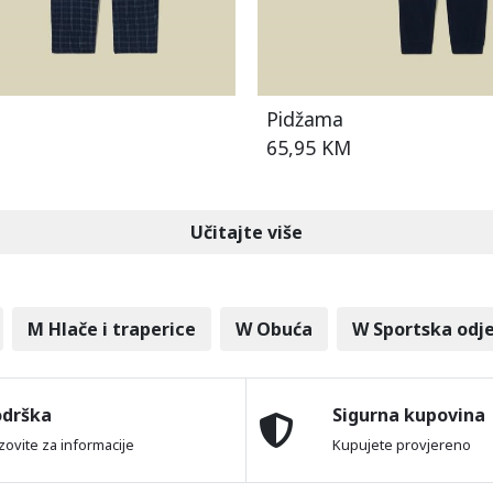
Pidžama
65,95 KM
Učitajte više
M Hlače i traperice
W Obuća
W Sportska odj
odrška
Sigurna kupovina
zovite za informacije
Kupujete provjereno