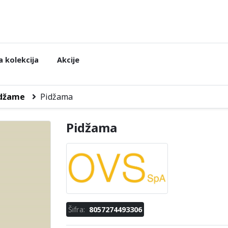
 kolekcija
Akcije
džame
Pidžama
Pidžama
Šifra:
8057274493306