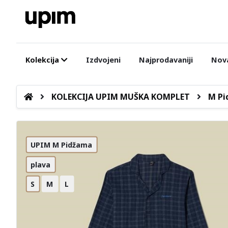
Kolekcija
Izdvojeni
Najprodavaniji
Nova
KOLEKCIJA UPIM MUŠKA KOMPLET
M Pi
UPIM M Pidžama
plava
S
M
L