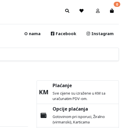
0
O nama
Facebook
Instagram
Plaćanje
KM
Sve cijene su izražene u KM sa
uračunatim PDV-om.
Opcije plaćanja
Gotovinom pri isporuci, Žiralno
(virmanski), Karticama