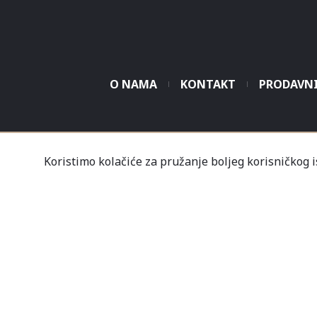
O NAMA
KONTAKT
PRODAVN
Tvrtka Mališić MP d.o
Koristimo kolačiće za pružanje boljeg korisničkog 
Un
Nov
Profil
Kupovine
Gale