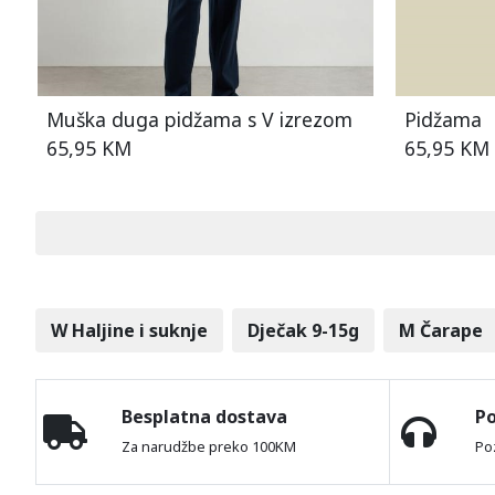
Muška duga pidžama s V izrezom
Pidžama
65,95 KM
65,95 KM
W Haljine i suknje
Dječak 9-15g
M Čarape
Besplatna dostava
P
Za narudžbe preko 100KM
Po