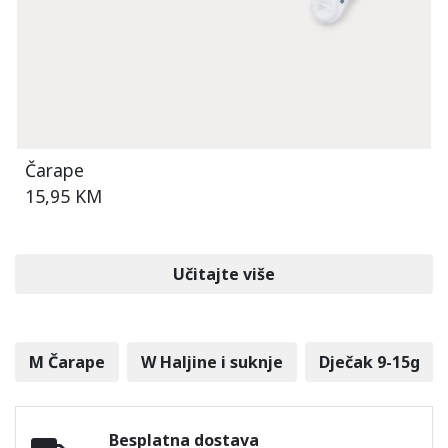
Čarape
15,95 KM
Učitajte više
M Čarape
W Haljine i suknje
Dječak 9-15g
Besplatna dostava