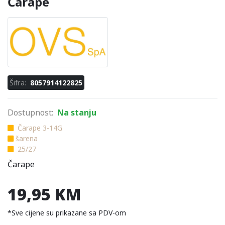
Čarape
Šifra:
8057914122825
Dostupnost:
Na stanju
Čarape 3-14G
šarena
25/27
Čarape
19,95 KM
*Sve cijene su prikazane sa PDV-om