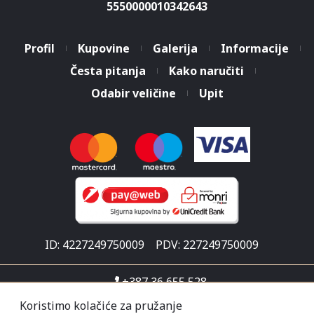
5550000010342643
Profil
Kupovine
Galerija
Informacije
Česta pitanja
Kako naručiti
Odabir veličine
Upit
ID: 4227249750009
PDV: 227249750009
+387 36 655 528
info@malisicshop.ba
Koristimo kolačiće za pružanje