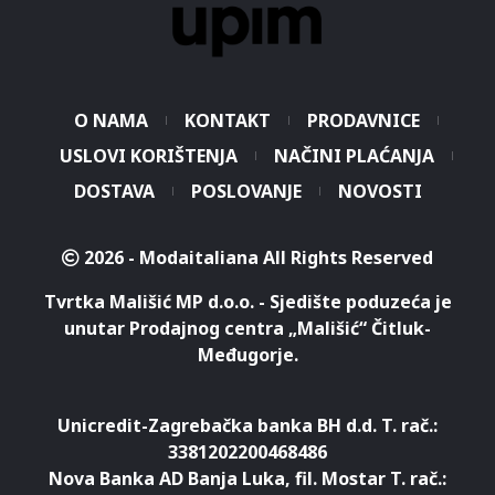
O NAMA
KONTAKT
PRODAVNICE
USLOVI KORIŠTENJA
NAČINI PLAĆANJA
DOSTAVA
POSLOVANJE
NOVOSTI
2026 - Modaitaliana All Rights Reserved
Tvrtka Mališić MP d.o.o. - Sjedište poduzeća je
unutar Prodajnog centra „Mališić“ Čitluk-
Međugorje.
Unicredit-Zagrebačka banka BH d.d. T. rač.:
3381202200468486
Nova Banka AD Banja Luka, fil. Mostar T. rač.: