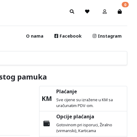
0
O nama
Facebook
Instagram
istog pamuka
Plaćanje
KM
Sve cijene su izražene u KM sa
uračunatim PDV-om.
Opcije plaćanja
Gotovinom pri isporuci, Žiralno
(virmanski), Karticama