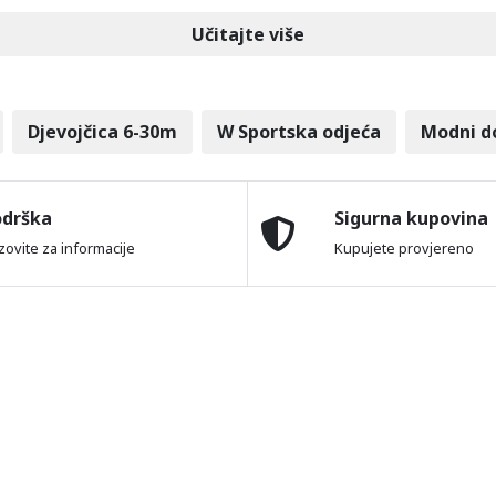
Učitajte više
Djevojčica 6-30m
W Sportska odjeća
Modni d
odrška
Sigurna kupovina
zovite za informacije
Kupujete provjereno