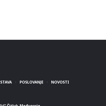
STAVA
POSLOVANJE
NOVOSTI
šić“ Čitluk-Međugorje.