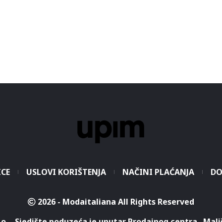
ICE
USLOVI KORIŠTENJA
NAČINI PLAĆANJA
DO
2026 - Modaitaliana All Rights Reserved
.o. - Sjedište poduzeća je unutar Prodajnog centra „Mali