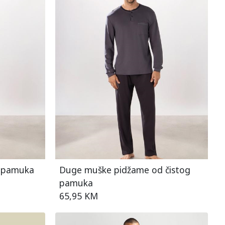
g pamuka
Duge muške pidžame od čistog
pamuka
65,95 KM