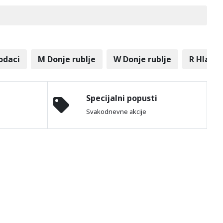
odaci
M Donje rublje
W Donje rublje
R Hlače 
Specijalni popusti
Svakodnevne akcije