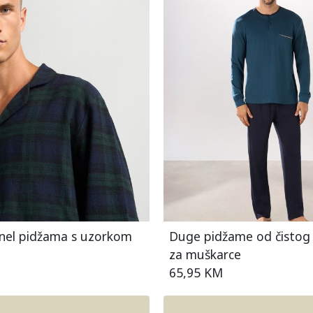
nel pidžama s uzorkom
Duge pidžame od čisto
za muškarce
65,95 KM