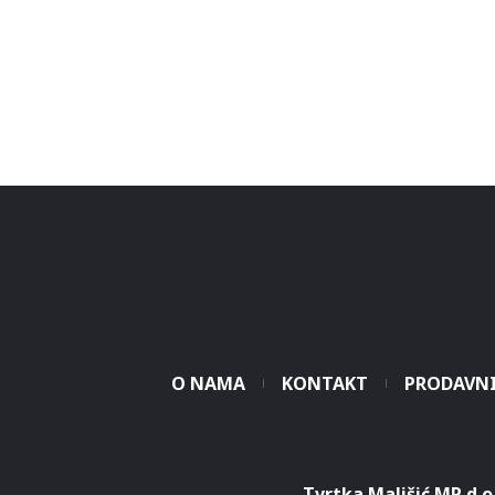
O NAMA
KONTAKT
PRODAVN
Tvrtka Mališić MP d.o