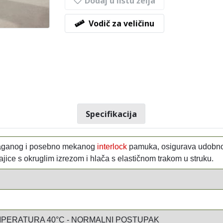
Dodaj u listu želja
Vodič za veličinu
Specifikacija
aganog i posebno mekanog
interlock
pamuka, osigurava udobnost
ajice s okruglim izrezom i hlača s elastičnom trakom u struku.
PERATURA 40°C - NORMALNI POSTUPAK