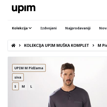
Kolekcija
Izdvojeni
Najprodavaniji
Nova
KOLEKCIJA UPIM MUŠKA KOMPLET
M Pi
UPIM M Pidžama
siva
S
M
L