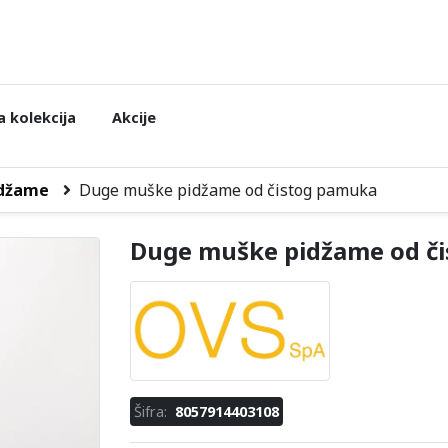
 kolekcija
Akcije
džame
Duge muške pidžame od čistog pamuka
Duge muške pidžame od č
Šifra:
8057914403108