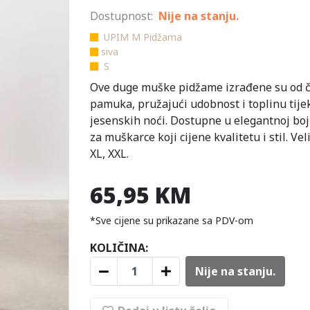
Dostupnost:
Nije na stanju.
UPIM M Pidžama
siva
S
Ove duge muške pidžame izrađene su od č
pamuka, pružajući udobnost i toplinu tij
jesenskih noći. Dostupne u elegantnoj boji
za muškarce koji cijene kvalitetu i stil. Veli
XL, XXL.
65,95 KM
*Sve cijene su prikazane sa PDV-om
KOLIČINA:
Nije na stanju.