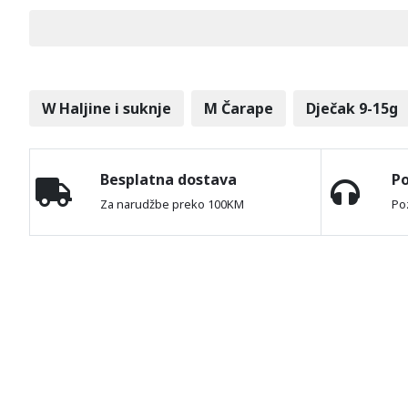
W Haljine i suknje
M Čarape
Dječak 9-15g
Besplatna dostava
P
Za narudžbe preko 100KM
Po