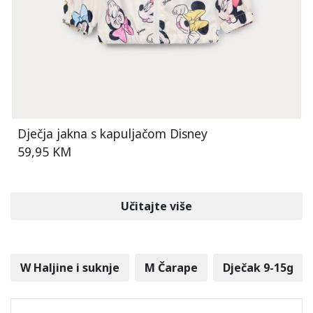
Dječja jakna s kapuljačom Disney
59,95 KM
Učitajte više
W Haljine i suknje
M Čarape
Dječak 9-15g