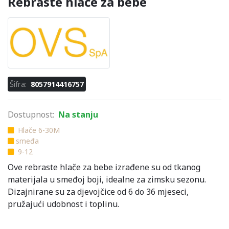
Rebraste hlače za bebe
Šifra:
8057914416757
Dostupnost:
Na stanju
Hlače 6-30M
smeđa
9-12
Ove rebraste hlače za bebe izrađene su od tkanog
materijala u smeđoj boji, idealne za zimsku sezonu.
Dizajnirane su za djevojčice od 6 do 36 mjeseci,
pružajući udobnost i toplinu.