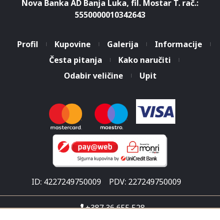
Nova Banka AD Banja Luka, fil. Mostar T. rač.:
5550000010342643
Profil
Kupovine
Galerija
Informacije
Česta pitanja
Kako naručiti
Odabir veličine
Upit
ID: 4227249750009
PDV: 227249750009
+387 36 655 528