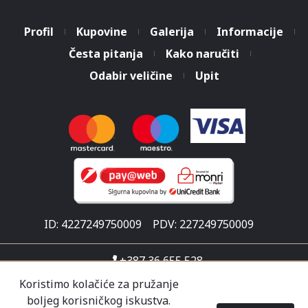
Profil
Kupovine
Galerija
Informacije
Česta pitanja
Kako naručiti
Odabir veličine
Upit
ID: 4227249750009
PDV: 227249750009
+387 36 655 528
info@malisicshop.ba
Koristimo kolačiće za pružanje
boljeg korisničkog iskustva.
Put za Ljubuški 1