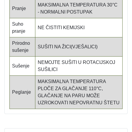
MAKSIMALNA TEMPERATURA 30°C
Pranje
- NORMALNI POSTUPAK
Suho
NE ČISTITI KEMIJSKI
pranje
Prirodno
SUŠITI NA ŽICI(VJEŠALICI)
sušenje
NEMOJTE SUŠITI U ROTACIJSKOJ
Sušenje
SUŠILICI
MAKSIMALNA TEMPERATURA
PLOČE ZA GLAČANJE 110°C,
Peglanje
GLAČANJE NA PARU MOŽE
UZROKOVATI NEPOVRATNU ŠTETU