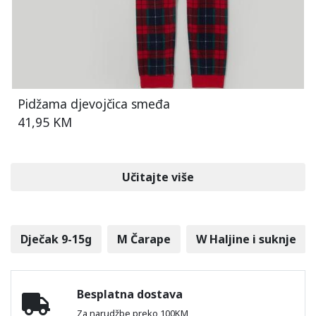
Pidžama djevojčica smeđa
41,95 KM
Učitajte više
Dječak 9-15g
M Čarape
W Haljine i suknje
Besplatna dostava
Za narudžbe preko 100KM