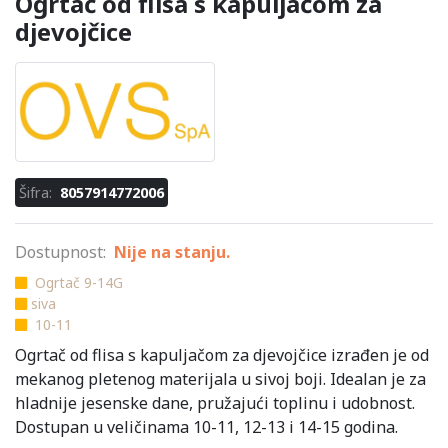
Ogrtač od flisa s kapuljačom za
djevojčice
Šifra:
8057914772006
Dostupnost:
Nije na stanju.
Ogrtač 9-14G
siva
10-11
Ogrtač od flisa s kapuljačom za djevojčice izrađen je od
mekanog pletenog materijala u sivoj boji. Idealan je za
hladnije jesenske dane, pružajući toplinu i udobnost.
Dostupan u veličinama 10-11, 12-13 i 14-15 godina.