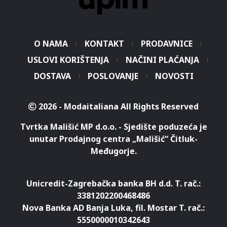
O NAMA
KONTAKT
PRODAVNICE
USLOVI KORIŠTENJA
NAČINI PLAĆANJA
DOSTAVA
POSLOVANJE
NOVOSTI
2026 - Modaitaliana All Rights Reserved
Tvrtka Mališić MP d.o.o. - Sjedište poduzeća je
unutar Prodajnog centra „Mališić“ Čitluk-
Međugorje.
Unicredit-Zagrebačka banka BH d.d. T. rač.:
3381202200468486
Nova Banka AD Banja Luka, fil. Mostar T. rač.:
5550000010342643