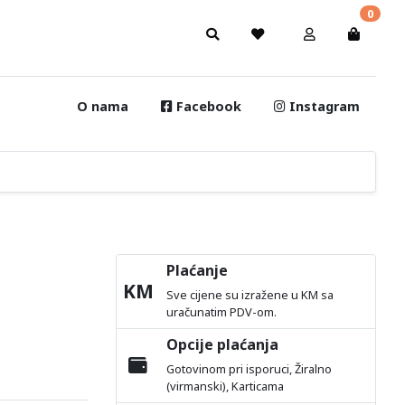
0
O nama
Facebook
Instagram
Plaćanje
KM
Sve cijene su izražene u KM sa
uračunatim PDV-om.
Opcije plaćanja
Gotovinom pri isporuci, Žiralno
(virmanski), Karticama