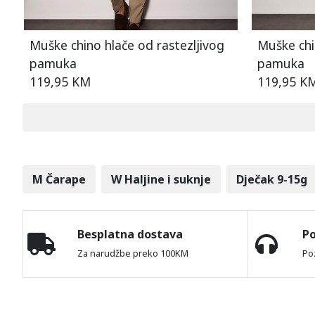
Muške chino hlače od rastezljivog
Muške chi
pamuka
pamuka
119,95 KM
119,95 K
M Čarape
W Haljine i suknje
Dječak 9-15g
Besplatna dostava
P
Za narudžbe preko 100KM
Po