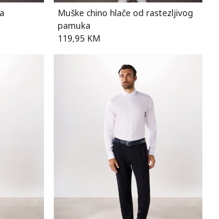
na
Muške chino hlače od rastezljivog
pamuka
119,95 KM