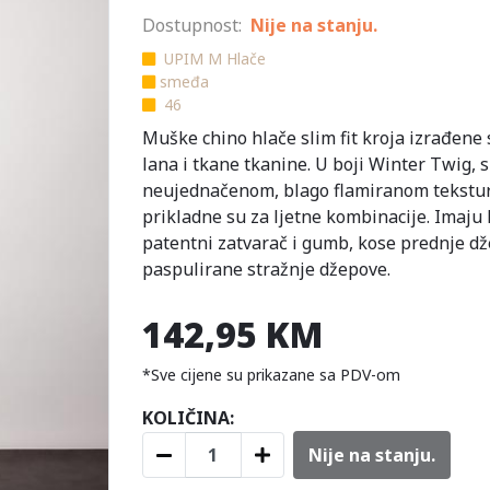
Dostupnost:
Nije na stanju.
UPIM M Hlače
smeđa
46
Muške chino hlače slim fit kroja izrađene 
lana i tkane tkanine. U boji Winter Twig, s
neujednačenom, blago flamiranom tekstu
prikladne su za ljetne kombinacije. Imaju
patentni zatvarač i gumb, kose prednje dž
paspulirane stražnje džepove.
142,95 KM
*Sve cijene su prikazane sa PDV-om
KOLIČINA:
Nije na stanju.