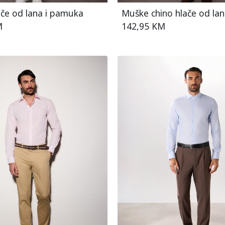
če od lana i pamuka
Muške chino hlače od la
M
142,95 KM