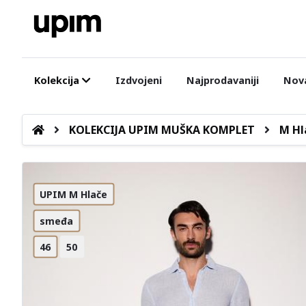
Kolekcija
Izdvojeni
Najprodavaniji
Nova
KOLEKCIJA UPIM MUŠKA KOMPLET
M Hl
UPIM M Hlače
smeđa
46
50