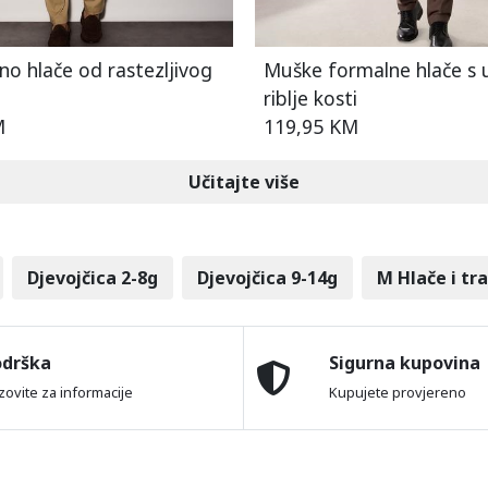
no hlače od rastezljivog
Muške formalne hlače s
riblje kosti
M
119,95 KM
Učitajte više
Djevojčica 2-8g
Djevojčica 9-14g
M Hlače i tr
odrška
Sigurna kupovina
zovite za informacije
Kupujete provjereno