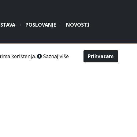
STAVA
POSLOVANJE
NOVOSTI
šić“ Čitluk-Međugorje.
tima korištenja.
Saznaj više
Prihvatam
486
2643
Odabir veličine
Upit