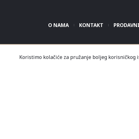
O NAMA
KONTAKT
PRODAVN
Tvrtka Mališić MP d.o
Koristimo kolačiće za pružanje boljeg korisničkog 
Un
Nov
Profil
Kupovine
Gale