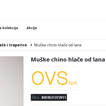
 kolekcija
Akcije
ače i traperice
Muške chino hlače od lana
Muške chino hlače od lana
Šifra:
8059521373911