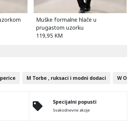
 uzorkom
Muške formalne hlače u
prugastom uzorku
119,95 KM
aperice
M Torbe , ruksaci i modni dodaci
W Obuć
Specijalni popusti
Svakodnevne akcije