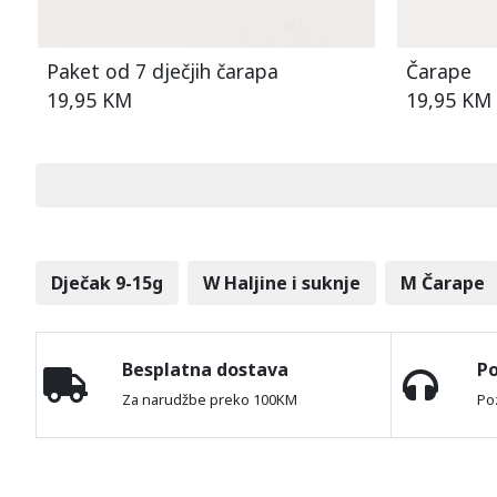
Paket od 7 dječjih čarapa
Čarape
19,95 KM
19,95 KM
Dječak 9-15g
W Haljine i suknje
M Čarape
Besplatna dostava
P
Za narudžbe preko 100KM
Po