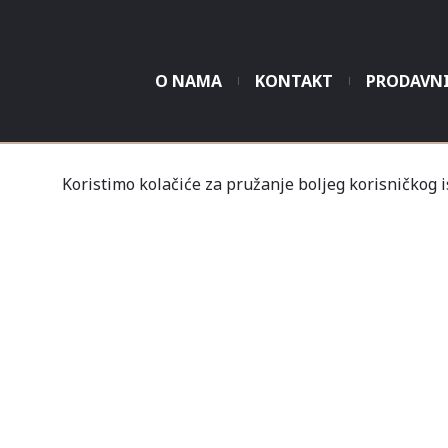
O NAMA
KONTAKT
PRODAVN
Tvrtka Mališić MP d.o
Koristimo kolačiće za pružanje boljeg korisničkog 
Un
Nov
Profil
Kupovine
Gale