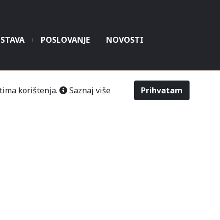
STAVA
POSLOVANJE
NOVOSTI
šić“ Čitluk-Međugorje.
tima korištenja.
Saznaj više
Prihvatam
486
2643
Odabir veličine
Upit