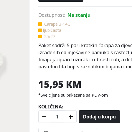
Dostupnost:
Na stanju
Čarape 3-14G
ljubičasta
25/27
Paket sadrži 5 pari kratkih čarapa za djevo
izrađenih od mješavine pamuka s rastezlj
Imaju jacquard uzorak i rebrasti rub, a do
pastelno lila boji s raznolikim bojama i mo
15,95 KM
*Sve cijene su prikazane sa PDV-om
KOLIČINA:
Dodaj u korpu