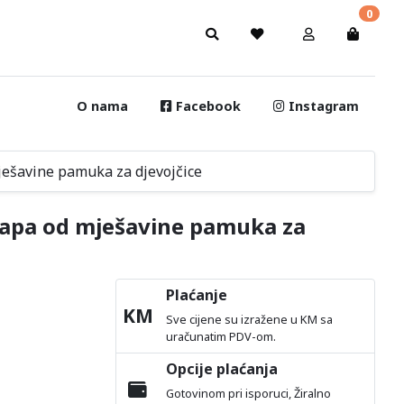
0
O nama
Facebook
Instagram
ješavine pamuka za djevojčice
arapa od mješavine pamuka za
Plaćanje
KM
Sve cijene su izražene u KM sa
uračunatim PDV-om.
Opcije plaćanja
Gotovinom pri isporuci, Žiralno