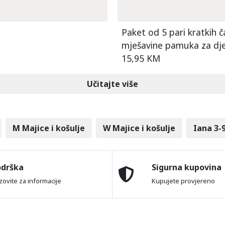
Paket od 5 pari kratkih 
mješavine pamuka za dje
15,95 KM
Učitajte više
M Majice i košulje
W Majice i košulje
Iana 3-
odrška
Sigurna kupovina
zovite za informacije
Kupujete provjereno