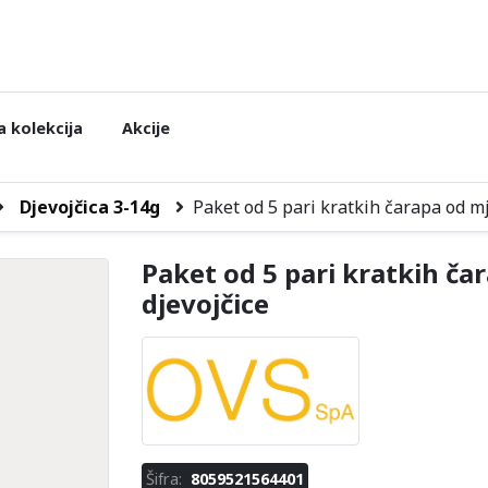
 kolekcija
Akcije
Djevojčica 3-14g
Paket od 5 pari kratkih čarapa od m
Paket od 5 pari kratkih č
djevojčice
Šifra:
8059521564401