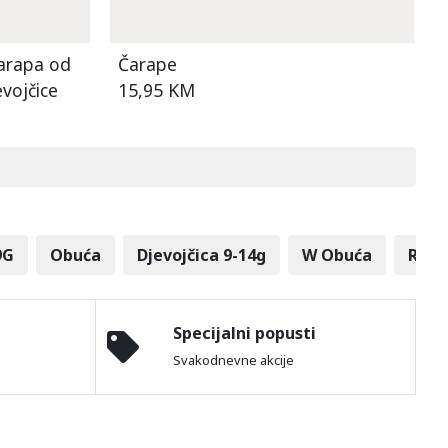
čarapa od
Čarape
vojčice
15,95 KM
9G
Obuća
Djevojčica 9-14g
W Obuća
R Hla
Specijalni popusti
Svakodnevne akcije