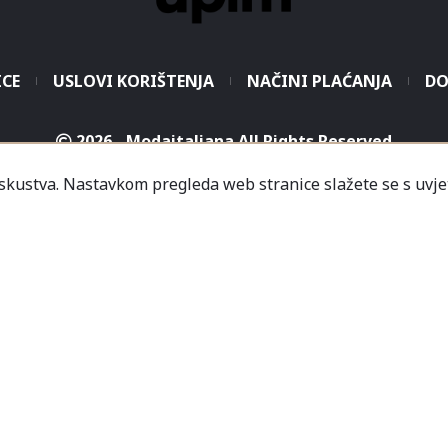
ICE
USLOVI KORIŠTENJA
NAČINI PLAĆANJA
DO
2026 - Modaitaliana All Rights Reserved
.o. - Sjedište poduzeća je unutar Prodajnog centra „Mali
iskustva. Nastavkom pregleda web stranice slažete se s uvje
icredit-Zagrebačka banka BH d.d. T. rač.: 3381202200468
a Banka AD Banja Luka, fil. Mostar T. rač.: 555000001034
rija
Informacije
Česta pitanja
Kako naručiti