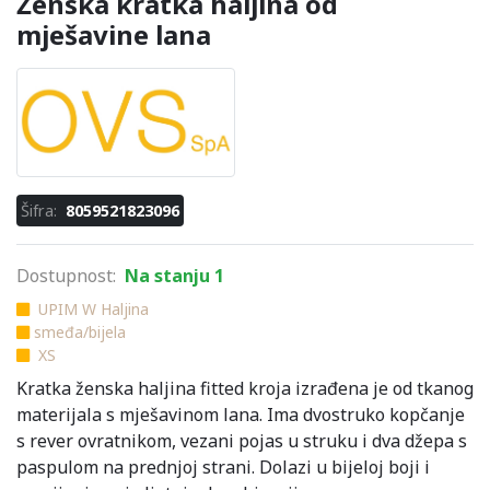
Ženska kratka haljina od
mješavine lana
Šifra:
8059521823096
Dostupnost:
Na stanju 1
UPIM W Haljina
smeđa/bijela
XS
Kratka ženska haljina fitted kroja izrađena je od tkanog
materijala s mješavinom lana. Ima dvostruko kopčanje
s rever ovratnikom, vezani pojas u struku i dva džepa s
paspulom na prednjoj strani. Dolazi u bijeloj boji i