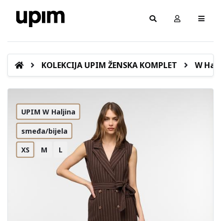
KOLEKCIJA UPIM ŽENSKA KOMPLET
W Halj
UPIM W Haljina
smeđa/bijela
XS
M
L