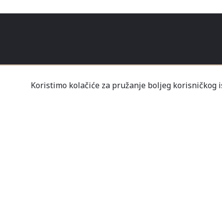
Koristimo kolačiće za pružanje boljeg korisničkog 
O NAMA
KONTAKT
PRODAVN
Tvrtka Mališić MP d.o
Un
Nov