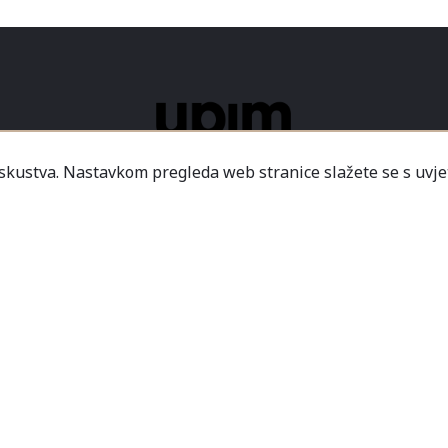
iskustva. Nastavkom pregleda web stranice slažete se s uvje
ICE
USLOVI KORIŠTENJA
NAČINI PLAĆANJA
DO
2026 - Modaitaliana All Rights Reserved
.o. - Sjedište poduzeća je unutar Prodajnog centra „Mali
icredit-Zagrebačka banka BH d.d. T. rač.: 3381202200468
a Banka AD Banja Luka, fil. Mostar T. rač.: 555000001034