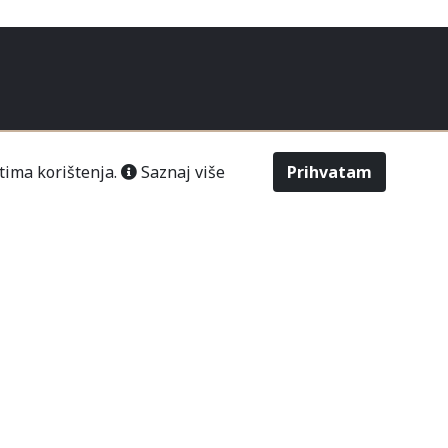
tima korištenja.
Saznaj više
Prihvatam
STAVA
POSLOVANJE
NOVOSTI
šić“ Čitluk-Međugorje.
486
2643