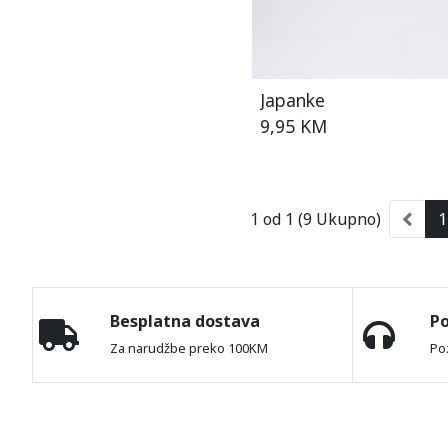
Japanke
9,95 KM
1 od 1 (9 Ukupno)
1
Besplatna dostava
P
Za narudžbe preko 100KM
Po