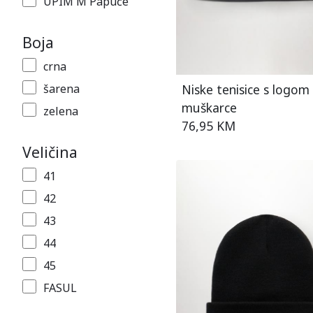
UPIM M Papuče
Boja
crna
Niske tenisice s logom
šarena
muškarce
zelena
76,95 KM
Veličina
41
42
43
44
45
FASUL