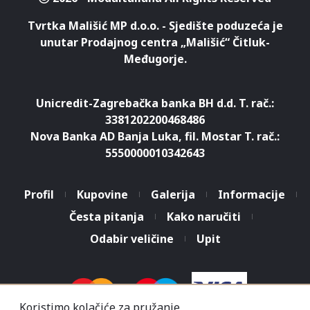
Tvrtka Mališić MP d.o.o. - Sjedište poduzeća je
unutar Prodajnog centra „Mališić“ Čitluk-
Međugorje.
Unicredit-Zagrebačka banka BH d.d. T. rač.:
3381202200468486
Nova Banka AD Banja Luka, fil. Mostar T. rač.:
5550000010342643
Profil
Kupovine
Galerija
Informacije
Česta pitanja
Kako naručiti
Koristimo kolačiće za pružanje
boljeg korisničkog iskustva.
Odabir veličine
Upit
Nastavkom pregleda web
Prihvatam
stranice slažete se s uvjetima
korištenja.
Saznaj više