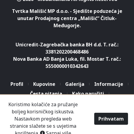
Tvrtka Mališić MP d.o.o. - Sjedište poduzeća je
unutar Prodajnog centra „Mališić“ Čitluk-
Međugorje.
Unicredit-Zagrebačka banka BH d.d. T. rač.:
3381202200468486
Nova Banka AD Banja Luka, fil. Mostar T. rač.:
5550000010342643
Profil
Kupovine
Galerija
Informacije
Česta pitanja
Kako naručiti
Koristimo kolačiće za pružanje
boljeg korisničkog iskustva.
Odabir veličine
Upit
Nastavkom pregleda web
Prihvatam
stranice slažete se s uvjetima
korištenja.
Saznaj više