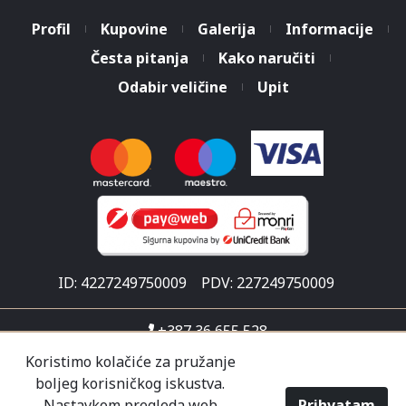
Profil
Kupovine
Galerija
Informacije
Česta pitanja
Kako naručiti
Odabir veličine
Upit
ID: 4227249750009
PDV: 227249750009
+387 36 655 528
info@malisicshop.ba
Koristimo kolačiće za pružanje
boljeg korisničkog iskustva.
Put za Ljubuški 1
Nastavkom pregleda web
Prihvatam