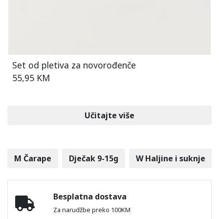
Set od pletiva za novorođenče
55,95 KM
Učitajte više
M Čarape
Dječak 9-15g
W Haljine i suknje
Besplatna dostava
Za narudžbe preko 100KM