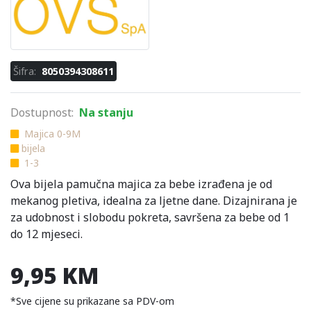
Šifra:
8050394308611
Dostupnost:
Na stanju
Majica 0-9M
bijela
1-3
Ova bijela pamučna majica za bebe izrađena je od
mekanog pletiva, idealna za ljetne dane. Dizajnirana je
za udobnost i slobodu pokreta, savršena za bebe od 1
do 12 mjeseci.
9,95 KM
*Sve cijene su prikazane sa PDV-om