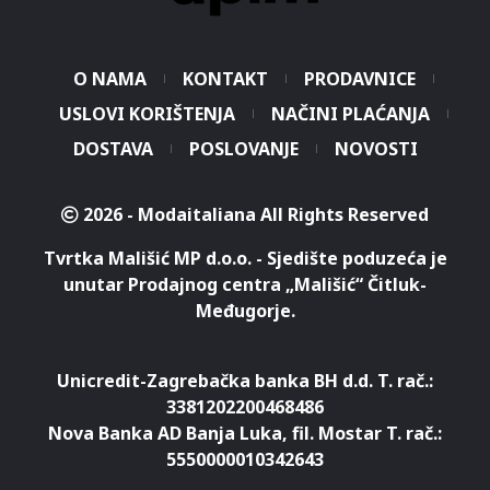
O NAMA
KONTAKT
PRODAVNICE
USLOVI KORIŠTENJA
NAČINI PLAĆANJA
DOSTAVA
POSLOVANJE
NOVOSTI
2026 - Modaitaliana All Rights Reserved
Tvrtka Mališić MP d.o.o. - Sjedište poduzeća je
unutar Prodajnog centra „Mališić“ Čitluk-
Međugorje.
Unicredit-Zagrebačka banka BH d.d. T. rač.:
3381202200468486
Nova Banka AD Banja Luka, fil. Mostar T. rač.:
5550000010342643