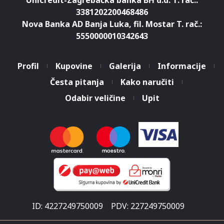
Unicredit-Zagrebačka banka BH d.d. T. rač.:
3381202200468486
Nova Banka AD Banja Luka, fil. Mostar T. rač.:
5550000010342643
Profil
Kupovine
Galerija
Informacije
Česta pitanja
Kako naručiti
Odabir veličine
Upit
ID: 4227249750009
PDV: 227249750009