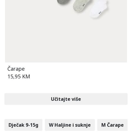
Čarape
15,95 KM
Učitajte više
Dječak 9-15g
W Haljine i suknje
M Čarape