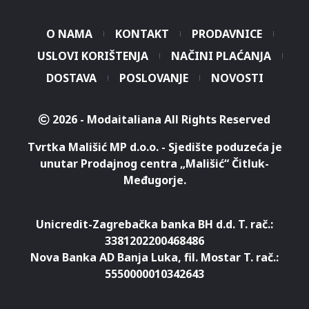
O NAMA
KONTAKT
PRODAVNICE
USLOVI KORIŠTENJA
NAČINI PLAĆANJA
DOSTAVA
POSLOVANJE
NOVOSTI
2026 - Modaitaliana All Rights Reserved
Tvrtka Mališić MP d.o.o. - Sjedište poduzeća je
unutar Prodajnog centra „Mališić“ Čitluk-
Međugorje.
Unicredit-Zagrebačka banka BH d.d. T. rač.:
3381202200468486
Nova Banka AD Banja Luka, fil. Mostar T. rač.:
5550000010342643