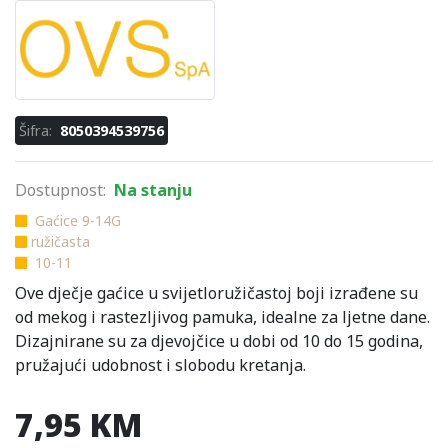
Šifra:
8050394539756
Dostupnost:
Na stanju
Gaćice 9-14G
ružičasta
10-11
Ove dječje gaćice u svijetloružičastoj boji izrađene su
od mekog i rastezljivog pamuka, idealne za ljetne dane.
Dizajnirane su za djevojčice u dobi od 10 do 15 godina,
pružajući udobnost i slobodu kretanja.
7,95 KM