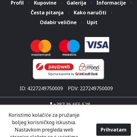
Profil
Kupovine
Galerija
Informacije
Česta pitanja
Kako naručiti
Odabir veličine
Upit
ID: 4227249750009
PDV: 227249750009
+387 36 655 528
info@malisicshop.ba
Koristimo kolačiće za pružanje
boljeg korisničkog iskustva.
Put za Ljubuški 1
Nastavkom pregleda web
Prihvatam
Pon-sub 07:30 - 21:00