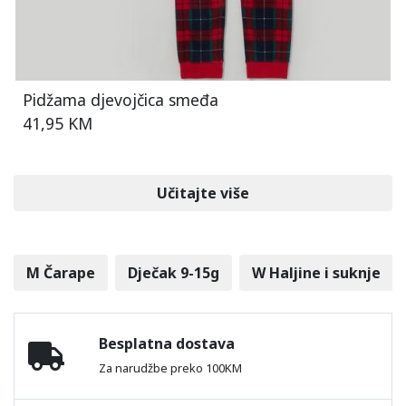
Pidžama djevojčica smeđa
41,95 KM
Učitajte više
M Čarape
Dječak 9-15g
W Haljine i suknje
Besplatna dostava
Za narudžbe preko 100KM