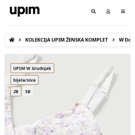
KOLEKCIJA UPIM ŽENSKA KOMPLET
W Donj
UPIM W Grudnjak
bijela/siva
2B
5B