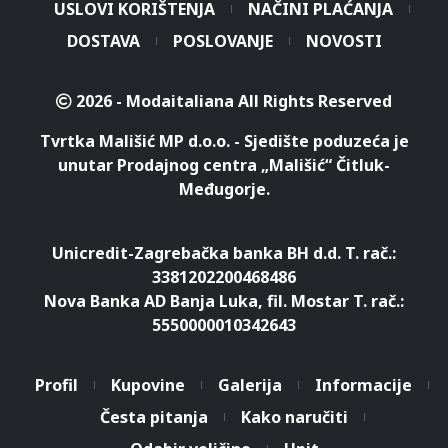
USLOVI KORIŠTENJA
NAČINI PLAĆANJA
DOSTAVA
POSLOVANJE
NOVOSTI
2026 - Modaitaliana All Rights Reserved
Tvrtka Mališić MP d.o.o. - Sjedište poduzeća je
unutar Prodajnog centra „Mališić“ Čitluk-
Međugorje.
Unicredit-Zagrebačka banka BH d.d. T. rač.:
3381202200468486
Nova Banka AD Banja Luka, fil. Mostar T. rač.:
5550000010342643
Profil
Kupovine
Galerija
Informacije
Česta pitanja
Kako naručiti