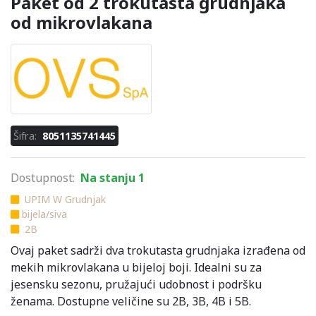
Paket od 2 trokutasta grudnjaka
od mikrovlakana
Šifra:
8051135741445
Dostupnost:
Na stanju 1
UPIM W Grudnjak
bijela/siva
2B
Ovaj paket sadrži dva trokutasta grudnjaka izrađena od
mekih mikrovlakana u bijeloj boji. Idealni su za
jesensku sezonu, pružajući udobnost i podršku
ženama. Dostupne veličine su 2B, 3B, 4B i 5B.