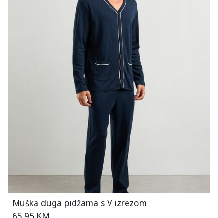
Muška duga pidžama s V izrezom
65,95 KM