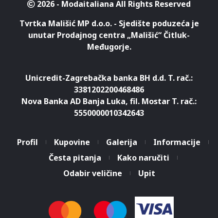
2026 - Modaitaliana All Rights Reserved
Tvrtka Mališić MP d.o.o. - Sjedište poduzeća je
unutar Prodajnog centra „Mališić“ Čitluk-
Međugorje.
Unicredit-Zagrebačka banka BH d.d. T. rač.:
3381202200468486
Nova Banka AD Banja Luka, fil. Mostar T. rač.:
5550000010342643
Profil
Kupovine
Galerija
Informacije
Česta pitanja
Kako naručiti
Odabir veličine
Upit