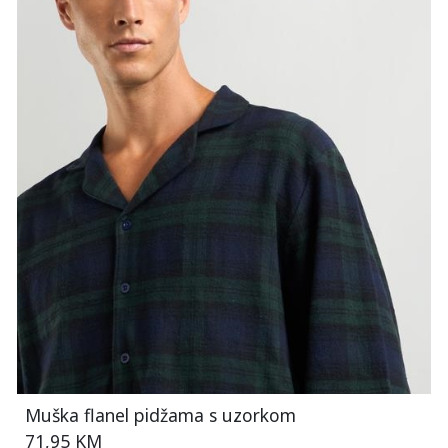
Muška flanel pidžama s uzorkom
71,95 KM