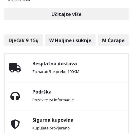
Učitajte više
Dječak 9-15g
W Haljine i suknje
M Čarape
Besplatna dostava
Za narudžbe preko 100KM
Podrška
Pozovite za informacije
Sigurna kupovina
Kupujete provjereno