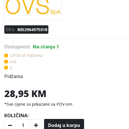
Šifra:
8052964975018
Dostupnost:
Na stanju 1
UPIM M Pidžama
siva
S
Pidžama
28,95 KM
*Sve cijene su prikazane sa PDV-om
KOLIČINA:
Dodaj u korpu