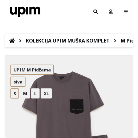
KOLEKCIJA UPIM MUŠKA KOMPLET
M Pid
UPIM M Pidžama
siva
S
M
L
XL