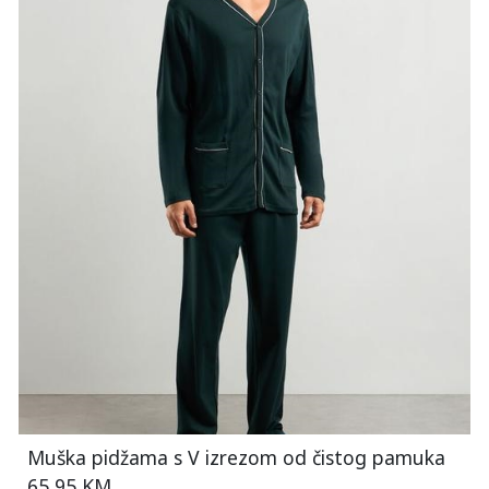
Muška pidžama s V izrezom od čistog pamuka
65,95 KM