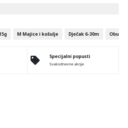
15g
M Majice i košulje
Dječak 6-30m
Obuća
Specijalni popusti
Svakodnevne akcije