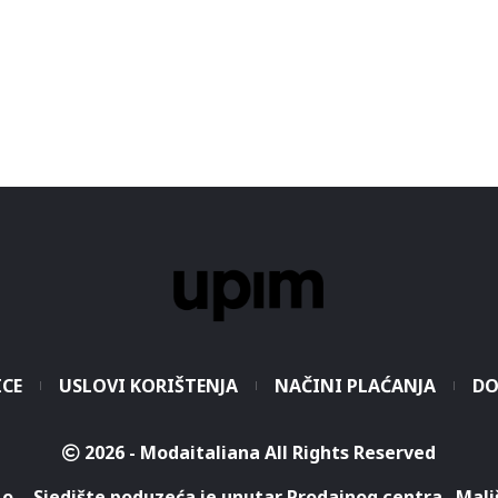
ICE
USLOVI KORIŠTENJA
NAČINI PLAĆANJA
DO
2026 - Modaitaliana All Rights Reserved
.o. - Sjedište poduzeća je unutar Prodajnog centra „Mali