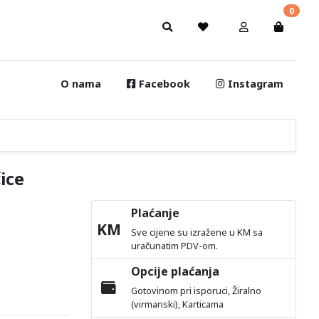
0
O nama
Facebook
Instagram
ice
Plaćanje
KM
Sve cijene su izražene u KM sa
uračunatim PDV-om.
Opcije plaćanja
Gotovinom pri isporuci, Žiralno
(virmanski), Karticama