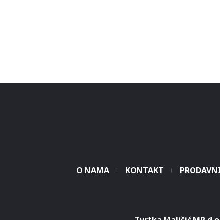
O NAMA
KONTAKT
PRODAVN
Tvrtka Mališić MP d.o