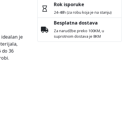
Rok isporuke
24-48h (za robu koja je na stanju)
Besplatna dostava
Za narudžbe preko 100KM, u
 idealan je
suprotnom dostava je 8KM
erijala,
6 do 36
robi.