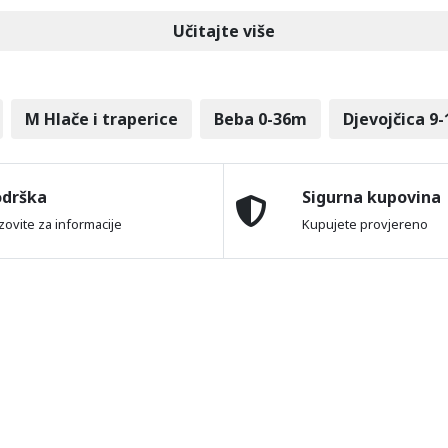
Učitajte više
M Hlače i traperice
Beba 0-36m
Djevojčica 9-
odrška
Sigurna kupovina
zovite za informacije
Kupujete provjereno