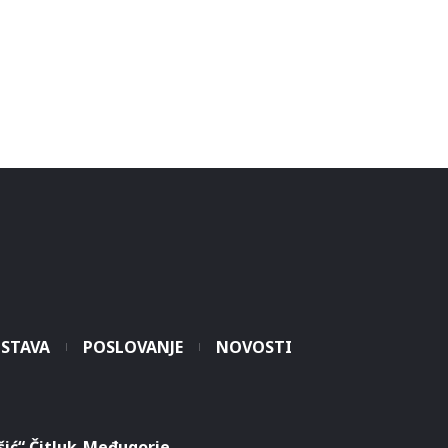
STAVA
POSLOVANJE
NOVOSTI
šić“ Čitluk-Međugorje.