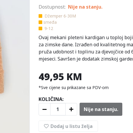
Dostupnost:
Nije na stanju.
Džemper 6-30M
smeđa
9-12
Ovaj mekani pleteni kardigan u toploj boji
za zimske dane. Izrađen od kvalitetnog mat
pruža udobnost i toplinu za djevojčice od 
mjeseci. Savršen je dodatak zimskoj garde
49,95 KM
*Sve cijene su prikazane sa PDV-om
KOLIČINA:
Nije na stanju.
Dodaj u listu želja