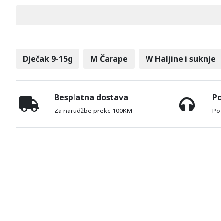
Dječak 9-15g
M Čarape
W Haljine i suknje
Besplatna dostava
P
Za narudžbe preko 100KM
Po