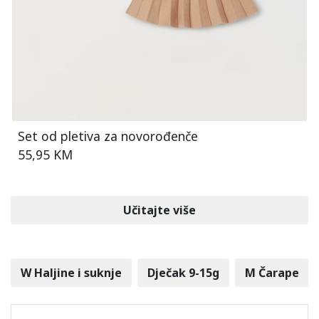
Set od pletiva za novorođenče
55,95 KM
Učitajte više
W Haljine i suknje
Dječak 9-15g
M Čarape