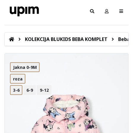
KOLEKCIJA BLUKIDS BEBA KOMPLET
Beba 
Jakna 0-9M
roza
3-6
6-9
9-12