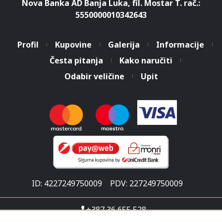
Nova Banka AD Banja Luka, fil. Mostar T. rač.:
5550000010342643
Profil
Kupovine
Galerija
Informacije
Česta pitanja
Kako naručiti
Odabir veličine
Upit
ID: 4227249750009
PDV: 227249750009
+387 36 655 528