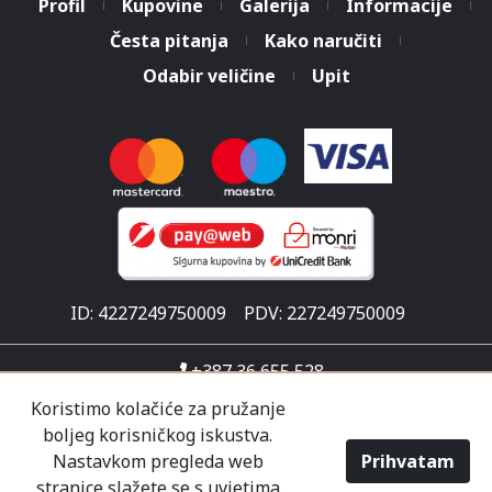
Profil
Kupovine
Galerija
Informacije
Česta pitanja
Kako naručiti
Odabir veličine
Upit
ID: 4227249750009
PDV: 227249750009
+387 36 655 528
info@malisicshop.ba
Koristimo kolačiće za pružanje
boljeg korisničkog iskustva.
Put za Ljubuški 1
Nastavkom pregleda web
Prihvatam
Pon-sub 07:30 - 21:00
stranice slažete se s uvjetima