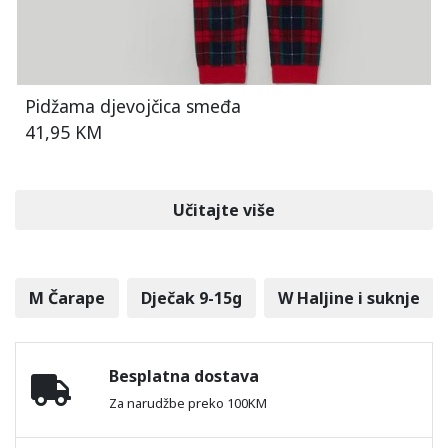
Pidžama djevojčica smeđa
41,95 KM
Učitajte više
M Čarape
Dječak 9-15g
W Haljine i suknje
Besplatna dostava
Za narudžbe preko 100KM