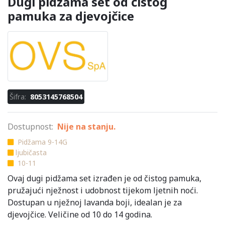
Dugi pidžama set od čistog
pamuka za djevojčice
Šifra:
8053145768504
Dostupnost:
Nije na stanju.
Pidžama 9-14G
ljubičasta
10-11
Ovaj dugi pidžama set izrađen je od čistog pamuka,
pružajući nježnost i udobnost tijekom ljetnih noći.
Dostupan u nježnoj lavanda boji, idealan je za
djevojčice. Veličine od 10 do 14 godina.