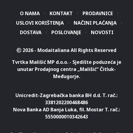
O NAMA
KONTAKT
PRODAVNICE
USLOVI KORIŠTENJA
NAČINI PLAĆANJA
DOSTAVA
POSLOVANJE
NOVOSTI
2026 - Modaitaliana All Rights Reserved
Tvrtka Mališić MP d.o.o. - Sjedište poduzeća je
unutar Prodajnog centra „Mališić“ Čitluk-
Međugorje.
Unicredit-Zagrebačka banka BH d.d. T. rač.:
3381202200468486
Nova Banka AD Banja Luka, fil. Mostar T. rač.:
5550000010342643