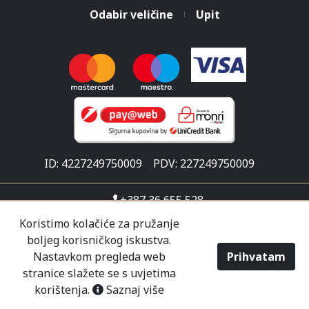
Odabir veličine
Upit
ID: 4227249750009
PDV: 227249750009
+387 36 655 528
info@malisicshop.ba
Koristimo kolačiće za pružanje
boljeg korisničkog iskustva.
Put za Ljubuški 1
Nastavkom pregleda web
Prihvatam
Pon-sub 07:30 - 21:00
stranice slažete se s uvjetima
korištenja.
Saznaj više