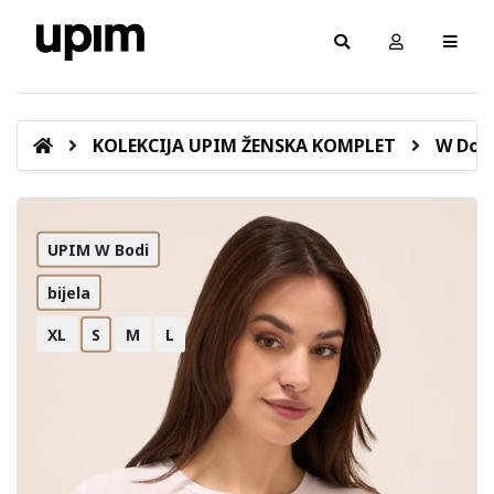
KOLEKCIJA UPIM ŽENSKA KOMPLET
W Donj
UPIM W Bodi
bijela
XL
S
M
L