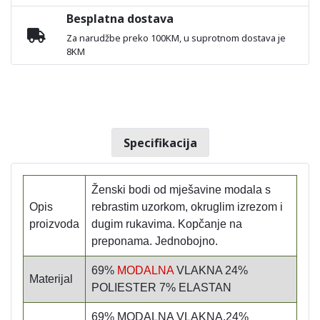
Besplatna dostava
Za narudžbe preko 100KM, u suprotnom dostava je
8KM
Specifikacija
Ženski bodi od mješavine modala s
Opis
rebrastim uzorkom, okruglim izrezom i
proizvoda
dugim rukavima. Kopčanje na
preponama. Jednobojno.
69%
MODALNA
VLAKNA 24%
Materijal
POLIESTER 7% ELASTAN
69% MODALNA VLAKNA,24%