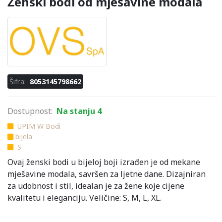
Ženski bodi od mješavine modala
Šifra:
8053145798662
Dostupnost:
Na stanju 4
UPIM W Bodi
bijela
S
Ovaj ženski bodi u bijeloj boji izrađen je od mekane
mješavine modala, savršen za ljetne dane. Dizajniran
za udobnost i stil, idealan je za žene koje cijene
kvalitetu i eleganciju. Veličine: S, M, L, XL.