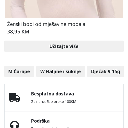
Ženski bodi od mješavine modala
38,95 KM
Učitajte više
M Čarape
W Haljine i suknje
Dječak 9-15g
Besplatna dostava
Za narudžbe preko 100KM
Podrška