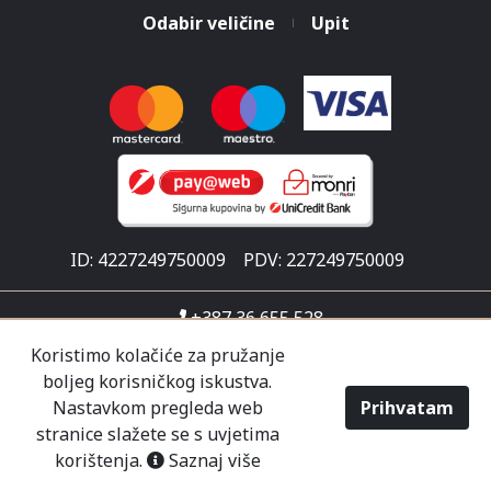
Odabir veličine
Upit
ID: 4227249750009
PDV: 227249750009
+387 36 655 528
info@malisicshop.ba
Koristimo kolačiće za pružanje
boljeg korisničkog iskustva.
Put za Ljubuški 1
Nastavkom pregleda web
Prihvatam
Pon-sub 07:30 - 21:00
stranice slažete se s uvjetima
korištenja.
Saznaj više