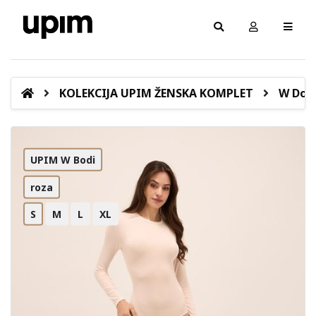
KOLEKCIJA UPIM ŽENSKA KOMPLET
W Donj
UPIM W Bodi
roza
S
M
L
XL