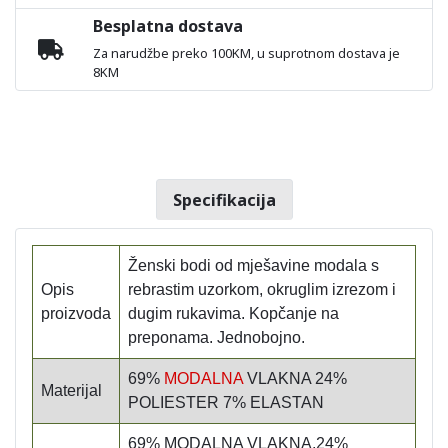
Besplatna dostava
Za narudžbe preko 100KM, u suprotnom dostava je
8KM
Specifikacija
Ženski bodi od mješavine modala s
Opis
rebrastim uzorkom, okruglim izrezom i
proizvoda
dugim rukavima. Kopčanje na
preponama. Jednobojno.
69%
MODALNA
VLAKNA 24%
Materijal
POLIESTER 7% ELASTAN
69% MODALNA VLAKNA,24%