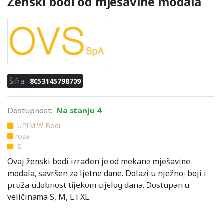
Ženski bodi od mješavine modala
Šifra:
8053145798709
Dostupnost:
Na stanju 4
UPIM W Bodi
roza
S
Ovaj ženski bodi izrađen je od mekane mješavine
modala, savršen za ljetne dane. Dolazi u nježnoj boji i
pruža udobnost tijekom cijelog dana. Dostupan u
veličinama S, M, L i XL.