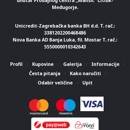
unutar Prodajnog centra „Mališić“ Čitluk-
Međugorje.
Unicredit-Zagrebačka banka BH d.d. T. rač.:
3381202200468486
Nova Banka AD Banja Luka, fil. Mostar T. rač.:
5550000010342643
Profil
Kupovine
Galerija
Informacije
Česta pitanja
Kako naručiti
Odabir veličine
Upit