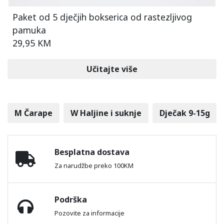
Paket od 5 dječjih bokserica od rastezljivog
pamuka
29,95 KM
Učitajte više
M Čarape
W Haljine i suknje
Dječak 9-15g
Besplatna dostava
Za narudžbe preko 100KM
Podrška
Pozovite za informacije