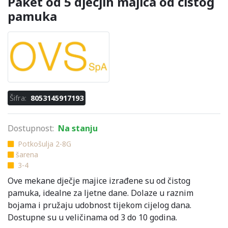
Paket od 5 dječjih majica od čistog
pamuka
Šifra:
8053145917193
Dostupnost:
Na stanju
Potkošulja 2-8G
šarena
3-4
Ove mekane dječje majice izrađene su od čistog
pamuka, idealne za ljetne dane. Dolaze u raznim
bojama i pružaju udobnost tijekom cijelog dana.
Dostupne su u veličinama od 3 do 10 godina.