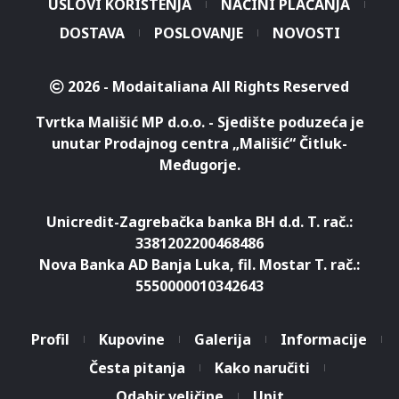
USLOVI KORIŠTENJA
NAČINI PLAĆANJA
DOSTAVA
POSLOVANJE
NOVOSTI
2026 - Modaitaliana All Rights Reserved
Tvrtka Mališić MP d.o.o. - Sjedište poduzeća je
unutar Prodajnog centra „Mališić“ Čitluk-
Međugorje.
Unicredit-Zagrebačka banka BH d.d. T. rač.:
3381202200468486
Nova Banka AD Banja Luka, fil. Mostar T. rač.:
5550000010342643
Profil
Kupovine
Galerija
Informacije
Česta pitanja
Kako naručiti
Odabir veličine
Upit