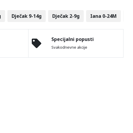
g
Dječak 9-14g
Dječak 2-9g
Iana 0-24M
Ku
Specijalni popusti
Svakodnevne akcije