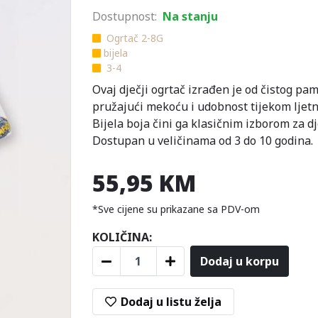
Dostupnost:
Na stanju
Ogrtač 2-8G
bijela
3-4
Ovaj dječji ogrtač izrađen je od čistog pa
pružajući mekoću i udobnost tijekom ljetn
Bijela boja čini ga klasičnim izborom za d
Dostupan u veličinama od 3 do 10 godina.
55,95 KM
*Sve cijene su prikazane sa PDV-om
KOLIČINA:
Dodaj u korpu
Dodaj u listu želja