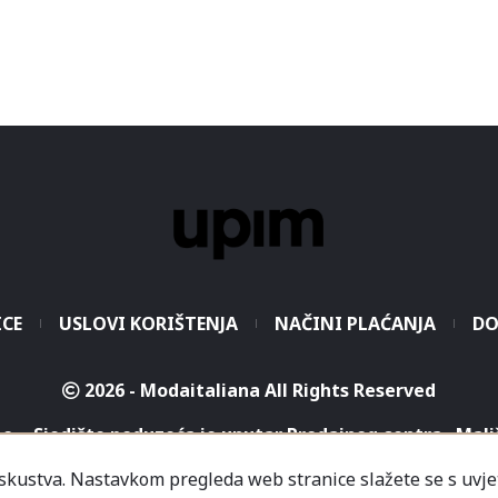
ICE
USLOVI KORIŠTENJA
NAČINI PLAĆANJA
DO
2026 - Modaitaliana All Rights Reserved
.o. - Sjedište poduzeća je unutar Prodajnog centra „Mali
iskustva. Nastavkom pregleda web stranice slažete se s uvje