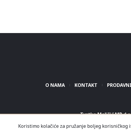
O NAMA
KONTAKT
PRODAVN
Tvrtka Mališić MP d.o
Koristimo kolačiće za pružanje boljeg korisničkog 