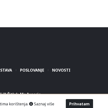
STAVA
POSLOVANJE
NOVOSTI
šić“ Čitluk-Međugorje.
tima korištenja.
Saznaj više
Prihvatam