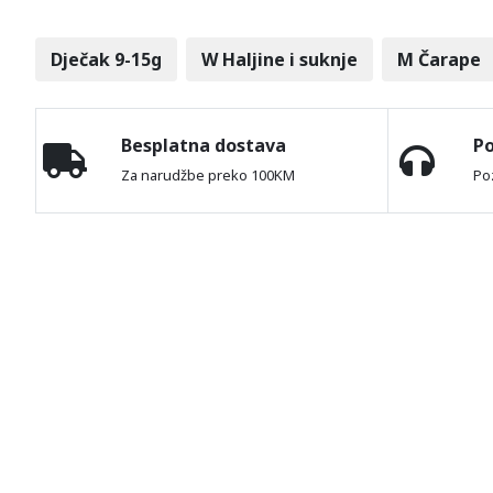
Dječak 9-15g
W Haljine i suknje
M Čarape
Besplatna dostava
P
Za narudžbe preko 100KM
Po