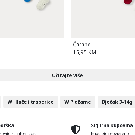
Čarape
15,95 KM
Učitajte više
W Hlače i traperice
W Pidžame
Dječak 3-14g
odrška
Sigurna kupovina
zovite za informacije
Kupujete provjereno