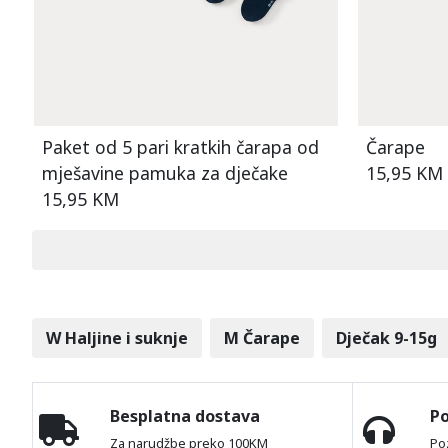
Paket od 5 pari kratkih čarapa od
Čarape
mješavine pamuka za dječake
15,95 KM
15,95 KM
W Haljine i suknje
M Čarape
Dječak 9-15g
Besplatna dostava
P
Za narudžbe preko 100KM
Po