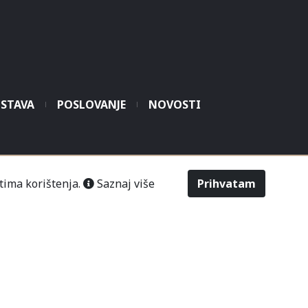
STAVA
POSLOVANJE
NOVOSTI
šić“ Čitluk-Međugorje.
tima korištenja.
Saznaj više
Prihvatam
486
2643
Odabir veličine
Upit