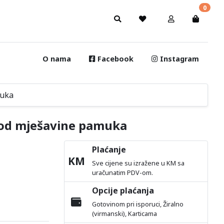
0
O nama
Facebook
Instagram
muka
 od mješavine pamuka
Plaćanje
KM
Sve cijene su izražene u KM sa
uračunatim PDV-om.
Opcije plaćanja
Gotovinom pri isporuci, Žiralno
(virmanski), Karticama