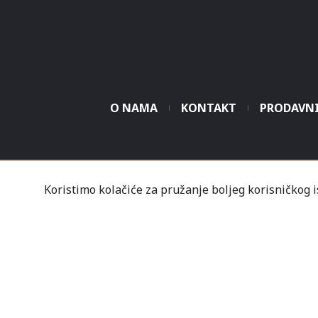
O NAMA
KONTAKT
PRODAVN
Tvrtka Mališić MP d.o
Koristimo kolačiće za pružanje boljeg korisničkog 
Un
Nov
Profil
Kupovine
Gale