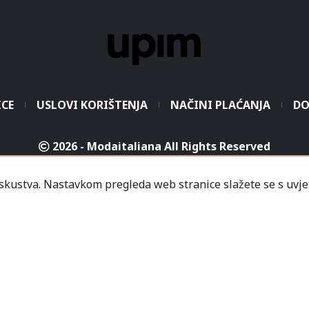
ICE
USLOVI KORIŠTENJA
NAČINI PLAĆANJA
DO
2026 - Modaitaliana All Rights Reserved
.o. - Sjedište poduzeća je unutar Prodajnog centra „Mali
iskustva. Nastavkom pregleda web stranice slažete se s uvje
icredit-Zagrebačka banka BH d.d. T. rač.: 3381202200468
a Banka AD Banja Luka, fil. Mostar T. rač.: 555000001034
rija
Informacije
Česta pitanja
Kako naručiti