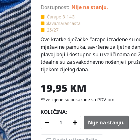
Dostupnost:
Nije na stanju.
Čarape 3-14G
plava/narančasta
25/27
Ove kratke dječačke čarape izrađene su 
mješavine pamuka, savršene za ljetne dan
plavoj boji i dostupne su u veličinama od 2
Idealne su za svakodnevno nošenje i pruž
tijekom cijelog dana.
19,95 KM
*Sve cijene su prikazane sa PDV-om
KOLIČINA:
Nije na stanju.