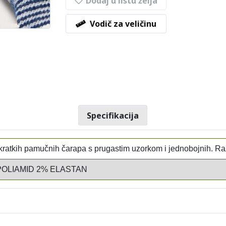
Dodaj u listu želja
Vodič za veličinu
Specifikacija
 kratkih pamučnih čarapa s prugastim uzorkom i jednobojnih. Raz
POLIAMID 2% ELASTAN