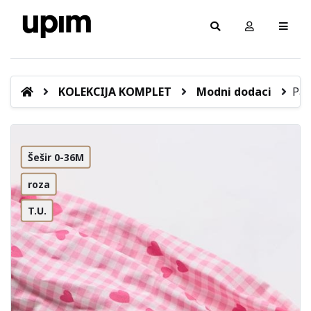
KOLEKCIJA KOMPLET
Modni dodaci
Pam
Šešir 0-36M
roza
T.U.