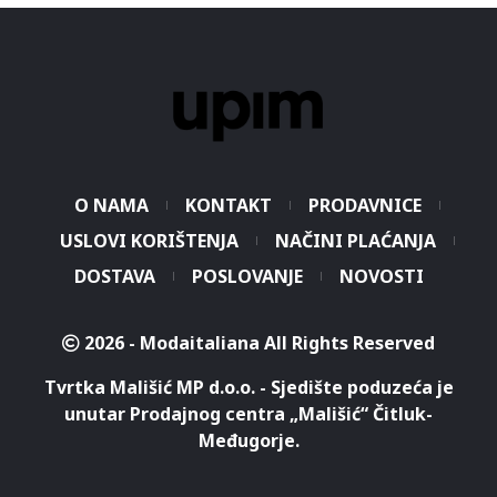
O NAMA
KONTAKT
PRODAVNICE
USLOVI KORIŠTENJA
NAČINI PLAĆANJA
DOSTAVA
POSLOVANJE
NOVOSTI
2026 - Modaitaliana All Rights Reserved
Tvrtka Mališić MP d.o.o. - Sjedište poduzeća je
unutar Prodajnog centra „Mališić“ Čitluk-
Međugorje.