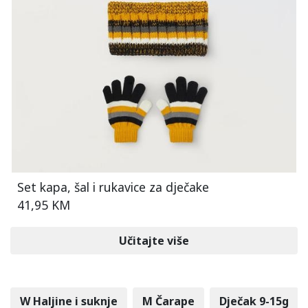
Set kapa, šal i rukavice za dječake
41,95 KM
Učitajte više
W Haljine i suknje
M Čarape
Dječak 9-15g