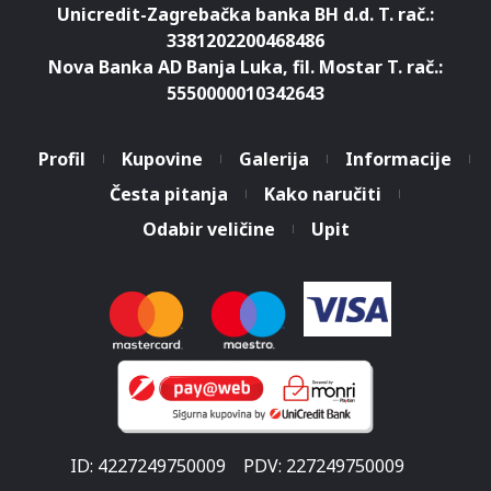
Unicredit-Zagrebačka banka BH d.d. T. rač.:
3381202200468486
Nova Banka AD Banja Luka, fil. Mostar T. rač.:
5550000010342643
Profil
Kupovine
Galerija
Informacije
Česta pitanja
Kako naručiti
Odabir veličine
Upit
ID: 4227249750009
PDV: 227249750009