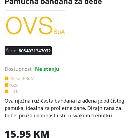
Pamučna bandana za bebe
Šifra:
8054031347032
Dostupnost:
Na stanju
Šešir 0-36M
roza
T.U.
Ova nježna ružičasta bandana izrađena je od čistog
pamuka, idealna za proljetne dane. Dizajnirana za
bebe, pruža udobnost i stil u svakom trenutku.
15,95 KM