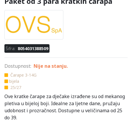
Paket od 3 para kratkih čarapa
Šifra:
8054031388509
Dostupnost:
Nije na stanju.
Čarape 3-14G
bijela
25/27
Ove kratke čarape za dječake izrađene su od mekanog
pletiva u bijeloj boji. Idealne za ljetne dane, pružaju
udobnost i prozračnost. Dostupne u veličinama od 25
do 39.