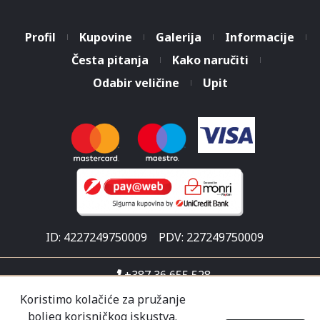
Profil
Kupovine
Galerija
Informacije
Česta pitanja
Kako naručiti
Odabir veličine
Upit
ID: 4227249750009
PDV: 227249750009
+387 36 655 528
info@malisicshop.ba
Koristimo kolačiće za pružanje
boljeg korisničkog iskustva.