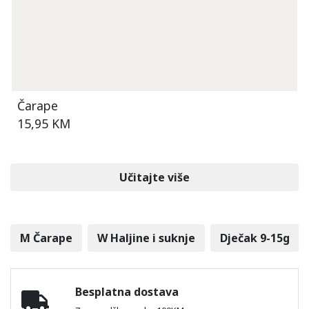
Čarape
15,95 KM
Učitajte više
M Čarape
W Haljine i suknje
Dječak 9-15g
Besplatna dostava