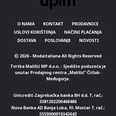
O NAMA
KONTAKT
PRODAVNICE
USLOVI KORIŠTENJA
NAČINI PLAĆANJA
DOSTAVA
POSLOVANJE
NOVOSTI
2026 - Modaitaliana All Rights Reserved
Tvrtka Mališić MP d.o.o. - Sjedište poduzeća je
unutar Prodajnog centra „Mališić“ Čitluk-
Međugorje.
Unicredit-Zagrebačka banka BH d.d. T. rač.:
3381202200468486
Nova Banka AD Banja Luka, fil. Mostar T. rač.:
5550000010342643