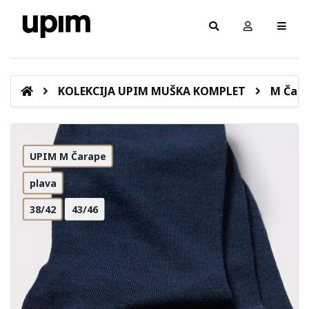
KOLEKCIJA UPIM MUŠKA KOMPLET
M Čar
UPIM M Čarape
plava
38/42
43/46