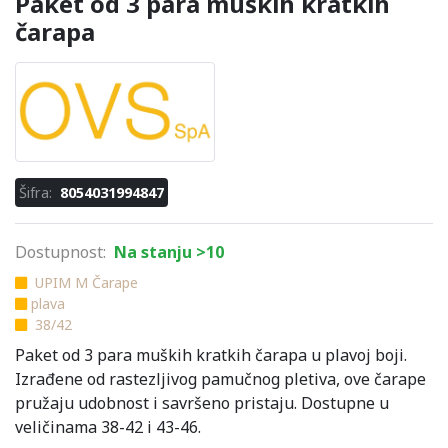
Paket od 3 para muških kratkih
čarapa
Šifra:
8054031994847
Dostupnost:
Na stanju >10
UPIM M Čarape
plava
38/42
Paket od 3 para muških kratkih čarapa u plavoj boji.
Izrađene od rastezljivog pamučnog pletiva, ove čarape
pružaju udobnost i savršeno pristaju. Dostupne u
veličinama 38-42 i 43-46.