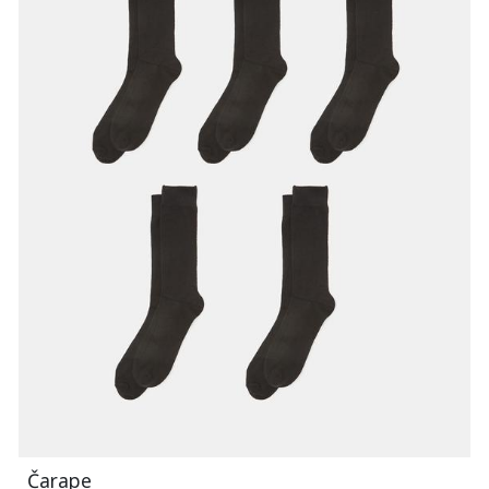
Čarape