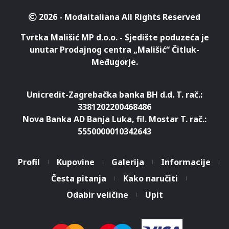
2026 - Modaitaliana All Rights Reserved
Tvrtka Mališić MP d.o.o. - Sjedište poduzeća je
unutar Prodajnog centra „Mališić“ Čitluk-
Međugorje.
Unicredit-Zagrebačka banka BH d.d. T. rač.:
3381202200468486
Nova Banka AD Banja Luka, fil. Mostar T. rač.:
5550000010342643
Profil
Kupovine
Galerija
Informacije
Česta pitanja
Kako naručiti
Odabir veličine
Upit