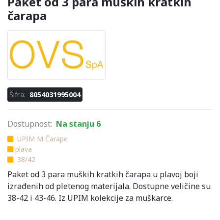
Paket od 3 para muških kratkih
čarapa
Šifra:
8054031995004
Dostupnost:
Na stanju 6
UPIM M Čarape
plava
38/42
Paket od 3 para muških kratkih čarapa u plavoj boji
izrađenih od pletenog materijala. Dostupne veličine su
38-42 i 43-46. Iz UPIM kolekcije za muškarce.