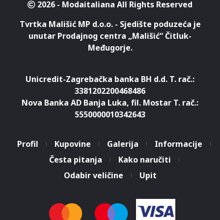
2026 - Modaitaliana All Rights Reserved
Tvrtka Mališić MP d.o.o. - Sjedište poduzeća je
unutar Prodajnog centra „Mališić“ Čitluk-
Međugorje.
Unicredit-Zagrebačka banka BH d.d. T. rač.:
3381202200468486
Nova Banka AD Banja Luka, fil. Mostar T. rač.:
5550000010342643
Profil
Kupovine
Galerija
Informacije
Česta pitanja
Kako naručiti
Odabir veličine
Upit