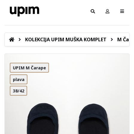
KOLEKCIJA UPIM MUŠKA KOMPLET
M Čar
UPIM M Čarape
plava
38/42