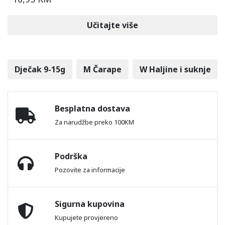
Učitajte više
Dječak 9-15g
M Čarape
W Haljine i suknje
Besplatna dostava
Za narudžbe preko 100KM
Podrška
Pozovite za informacije
Sigurna kupovina
Kupujete provjereno