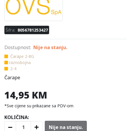
Šifra:
8056781253427
Dostupnost:
Nije na stanju.
Čarape 2-8G
raznobojna
2-4
Čarape
14,95 KM
*Sve cijene su prikazane sa PDV-om
KOLIČINA:
Nije na stanju.