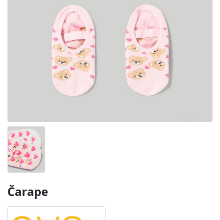
Čarape