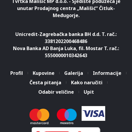
Tvrtka Mališić MP d.o.o. - Sjedište poduzeća je
unutar Prodajnog centra „Mališić“ Čitluk-
Međugorje.
Unicredit-Zagrebačka banka BH d.d. T. rač.:
3381202200468486
Nova Banka AD Banja Luka, fil. Mostar T. rač.:
5550000010342643
Profil
Kupovine
Galerija
Informacije
Česta pitanja
Kako naručiti
Odabir veličine
Upit