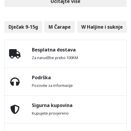
Učitajte više
Dječak 9-15g
M Čarape
W Haljine i suknje
Besplatna dostava
Za narudžbe preko 100KM
Podrška
Pozovite za informacije
Sigurna kupovina
Kupujete provjereno