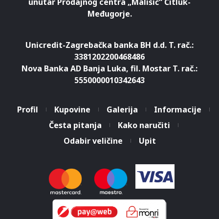
unutar Prodajnog centra „Mališić“ Čitluk-
Međugorje.
Unicredit-Zagrebačka banka BH d.d. T. rač.:
3381202200468486
Nova Banka AD Banja Luka, fil. Mostar T. rač.:
5550000010342643
Profil
Kupovine
Galerija
Informacije
Česta pitanja
Kako naručiti
Odabir veličine
Upit