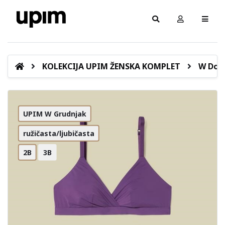
KOLEKCIJA UPIM ŽENSKA KOMPLET
W Donj
UPIM W Grudnjak
ružičasta/ljubičasta
2B
3B