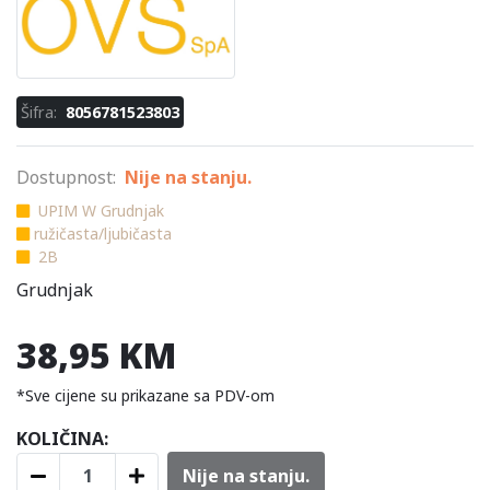
Šifra:
8056781523803
Dostupnost:
Nije na stanju.
UPIM W Grudnjak
ružičasta/ljubičasta
2B
Grudnjak
38,95 KM
*Sve cijene su prikazane sa PDV-om
KOLIČINA:
Nije na stanju.