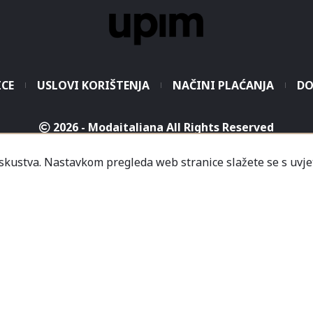
ICE
USLOVI KORIŠTENJA
NAČINI PLAĆANJA
DO
2026 - Modaitaliana All Rights Reserved
.o. - Sjedište poduzeća je unutar Prodajnog centra „Mali
iskustva. Nastavkom pregleda web stranice slažete se s uvje
icredit-Zagrebačka banka BH d.d. T. rač.: 3381202200468
a Banka AD Banja Luka, fil. Mostar T. rač.: 555000001034
rija
Informacije
Česta pitanja
Kako naručiti