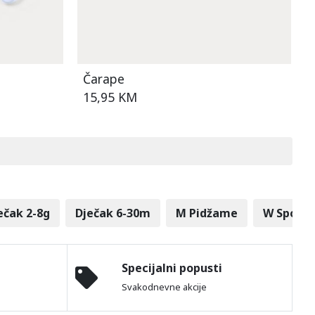
Čarape
15,95 KM
ečak 2-8g
Dječak 6-30m
M Pidžame
W Sports
Specijalni popusti
Svakodnevne akcije