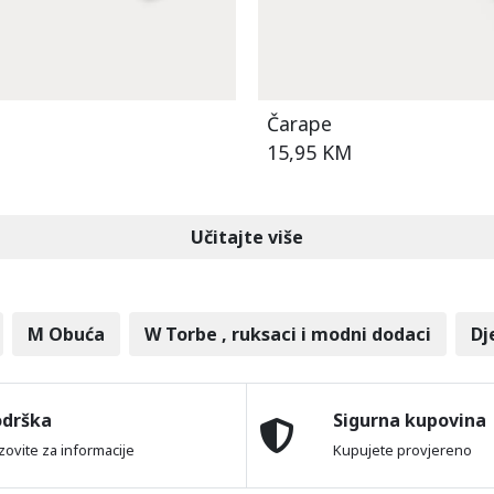
Čarape
15,95 KM
Učitajte više
M Obuća
W Torbe , ruksaci i modni dodaci
Dj
odrška
Sigurna kupovina
zovite za informacije
Kupujete provjereno