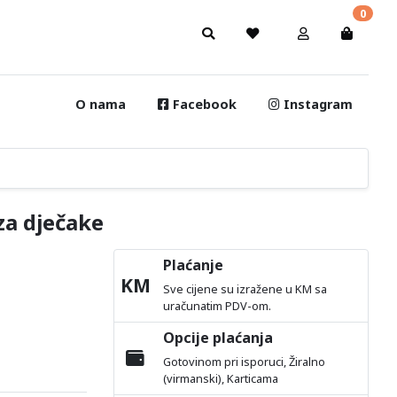
0
O nama
Facebook
Instagram
za dječake
Plaćanje
KM
Sve cijene su izražene u KM sa
uračunatim PDV-om.
Opcije plaćanja
Gotovinom pri isporuci, Žiralno
(virmanski), Karticama