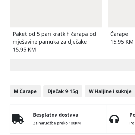
Paket od 5 pari kratkih čarapa od
Čarape
mješavine pamuka za dječake
15,95 KM
15,95 KM
M Čarape
Dječak 9-15g
W Haljine i suknje
Besplatna dostava
P
Za narudžbe preko 100KM
Po