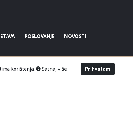
STAVA
POSLOVANJE
NOVOSTI
šić“ Čitluk-Međugorje.
tima korištenja.
Saznaj više
Prihvatam
486
2643
Odabir veličine
Upit