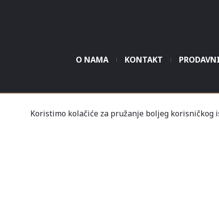
O NAMA
KONTAKT
PRODAVN
Tvrtka Mališić MP d.o
Koristimo kolačiće za pružanje boljeg korisničkog 
Un
Nov
Profil
Kupovine
Gale