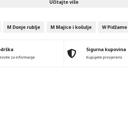
Učitajte više
M Donje rublje
M Majice i košulje
W Pidžame
odrška
Sigurna kupovina
zovite za informacije
Kupujete provjereno