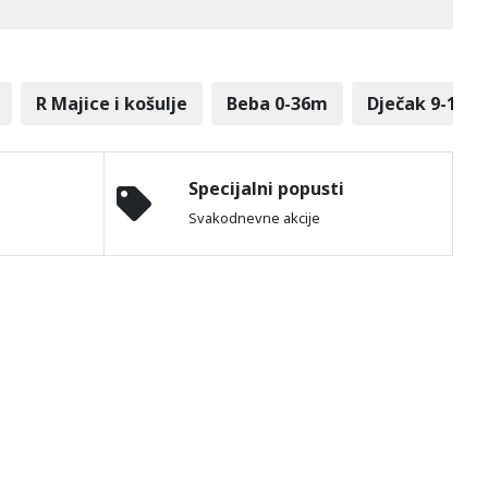
R Majice i košulje
Beba 0-36m
Dječak 9-14g
Specijalni popusti
Svakodnevne akcije