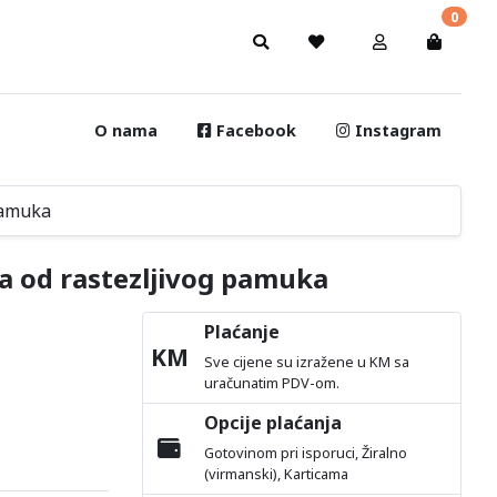
0
O nama
Facebook
Instagram
 pamuka
ca od rastezljivog pamuka
Plaćanje
KM
Sve cijene su izražene u KM sa
uračunatim PDV-om.
Opcije plaćanja
Gotovinom pri isporuci, Žiralno
(virmanski), Karticama