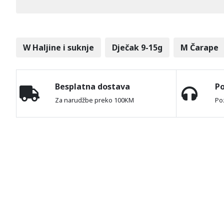
W Haljine i suknje
Dječak 9-15g
M Čarape
Besplatna dostava
P
Za narudžbe preko 100KM
Po