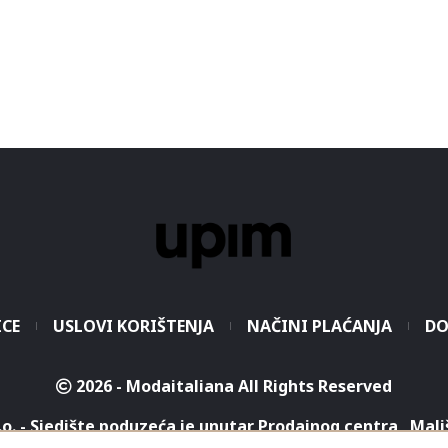
ICE
USLOVI KORIŠTENJA
NAČINI PLAĆANJA
DO
2026 - Modaitaliana All Rights Reserved
.o. - Sjedište poduzeća je unutar Prodajnog centra „Mali