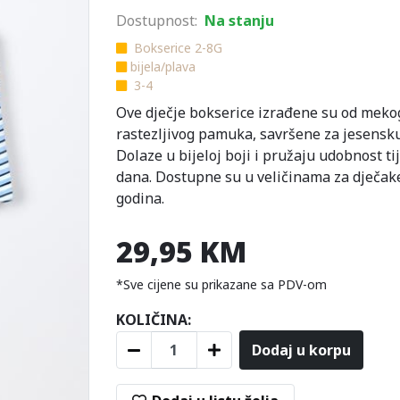
Dostupnost:
Na stanju
Bokserice 2-8G
bijela/plava
3-4
Ove dječje bokserice izrađene su od mekog
rastezljivog pamuka, savršene za jesensk
Dolaze u bijeloj boji i pružaju udobnost ti
dana. Dostupne su u veličinama za dječake
godina.
29,95 KM
*Sve cijene su prikazane sa PDV-om
KOLIČINA:
Dodaj u korpu