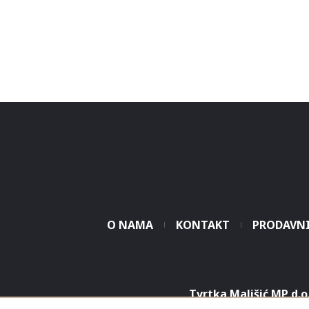
O NAMA
KONTAKT
PRODAVN
Tvrtka Mališić MP d.o