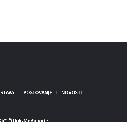
STAVA
POSLOVANJE
NOVOSTI
šić“ Čitluk-Međugorje.