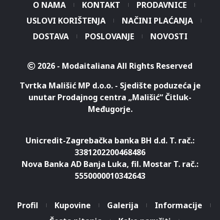
O NAMA
KONTAKT
PRODAVNICE
USLOVI KORIŠTENJA
NAČINI PLAĆANJA
DOSTAVA
POSLOVANJE
NOVOSTI
2026 - Modaitaliana All Rights Reserved
Tvrtka Mališić MP d.o.o. - Sjedište poduzeća je
unutar Prodajnog centra „Mališić“ Čitluk-
Međugorje.
Unicredit-Zagrebačka banka BH d.d. T. rač.:
3381202200468486
Nova Banka AD Banja Luka, fil. Mostar T. rač.:
5550000010342643
Profil
Kupovine
Galerija
Informacije