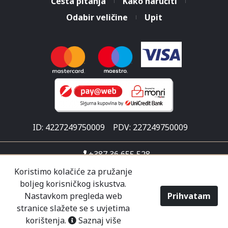
Česta pitanja
Kako naručiti
Odabir veličine
Upit
ID: 4227249750009
PDV: 227249750009
+387 36 655 528
info@malisicshop.ba
Koristimo kolačiće za pružanje
boljeg korisničkog iskustva.
Put za Ljubuški 1
Nastavkom pregleda web
Prihvatam
Pon-sub 07:30 - 21:00
stranice slažete se s uvjetima
korištenja.
Saznaj više