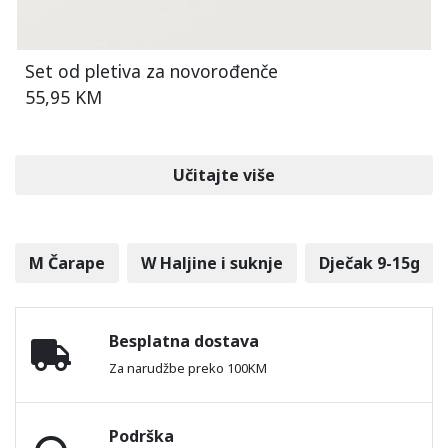
Set od pletiva za novorođenče
55,95 KM
Učitajte više
M Čarape
W Haljine i suknje
Dječak 9-15g
Besplatna dostava
Za narudžbe preko 100KM
Podrška