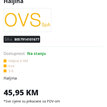
Haljina
Šifra:
8057914101677
Dostupnost:
Na stanju
Haljina 0-9M
roza
3-6
Haljina
45,95 KM
*Sve cijene su prikazane sa PDV-om