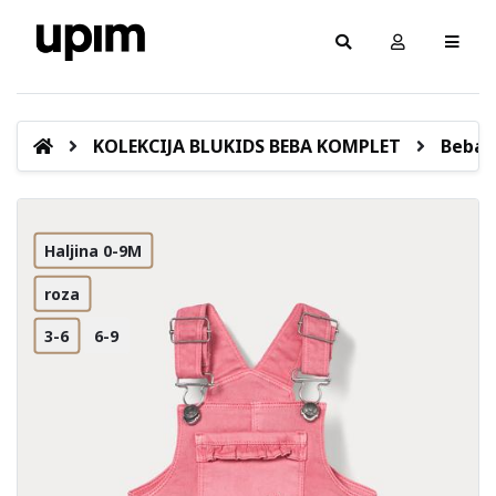
KOLEKCIJA BLUKIDS BEBA KOMPLET
Beba 
Haljina 0-9M
roza
3-6
6-9