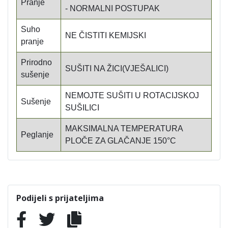
Pranje
- NORMALNI POSTUPAK
Suho
NE ČISTITI KEMIJSKI
pranje
Prirodno
SUŠITI NA ŽICI(VJEŠALICI)
sušenje
NEMOJTE SUŠITI U ROTACIJSKOJ
Sušenje
SUŠILICI
MAKSIMALNA TEMPERATURA
Peglanje
PLOČE ZA GLAČANJE 150°C
Podijeli s prijateljima