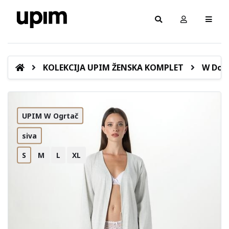
KOLEKCIJA UPIM ŽENSKA KOMPLET
W Donj
UPIM W Ogrtač
siva
S
M
L
XL