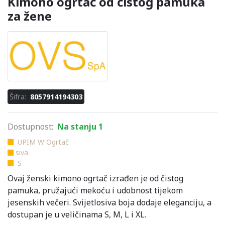
Kimono ogrtač od čistog pamuka
za žene
Šifra:
8057914194303
Dostupnost:
Na stanju 1
UPIM W Ogrtač
siva
S
Ovaj ženski kimono ogrtač izrađen je od čistog
pamuka, pružajući mekoću i udobnost tijekom
jesenskih večeri. Svijetlosiva boja dodaje eleganciju, a
dostupan je u veličinama S, M, L i XL.