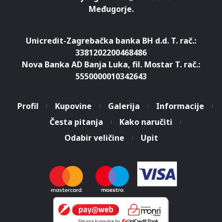
Međugorje.
Unicredit-Zagrebačka banka BH d.d. T. rač.:
3381202200468486
Nova Banka AD Banja Luka, fil. Mostar T. rač.:
5550000010342643
Profil
Kupovine
Galerija
Informacije
Česta pitanja
Kako naručiti
Odabir veličine
Upit