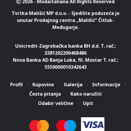
2026 - Modaitaliana All Rights Reserved
Tvrtka Mališić MP d.o.o. - Sjedište poduzeća je
unutar Prodajnog centra „Mališić“ Čitluk-
Međugorje.
Unicredit-Zagrebačka banka BH d.d. T. rač.:
3381202200468486
Nova Banka AD Banja Luka, fil. Mostar T. rač.:
5550000010342643
Profil
Kupovine
Galerija
Informacije
Česta pitanja
Kako naručiti
Odabir veličine
Upit