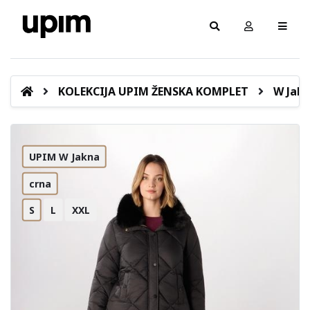
KOLEKCIJA UPIM ŽENSKA KOMPLET
W Jakn
UPIM W Jakna
crna
S
L
XXL