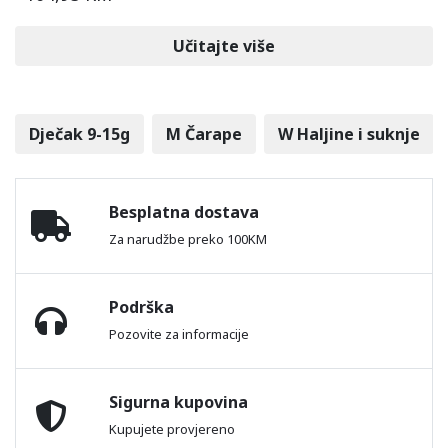
Učitajte više
Dječak 9-15g
M Čarape
W Haljine i suknje
Besplatna dostava
Za narudžbe preko 100KM
Podrška
Pozovite za informacije
Sigurna kupovina
Kupujete provjereno