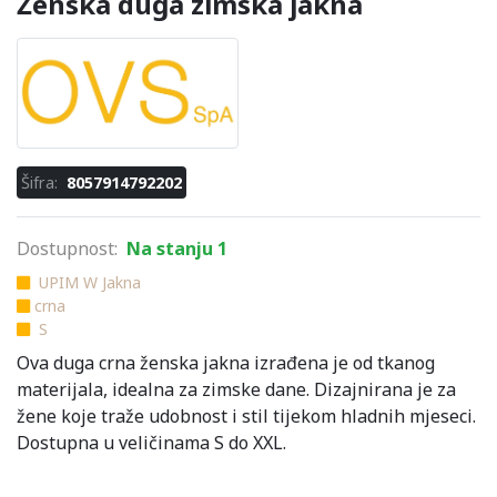
Ženska duga zimska jakna
Šifra:
8057914792202
Dostupnost:
Na stanju 1
UPIM W Jakna
crna
S
Ova duga crna ženska jakna izrađena je od tkanog
materijala, idealna za zimske dane. Dizajnirana je za
žene koje traže udobnost i stil tijekom hladnih mjeseci.
Dostupna u veličinama S do XXL.