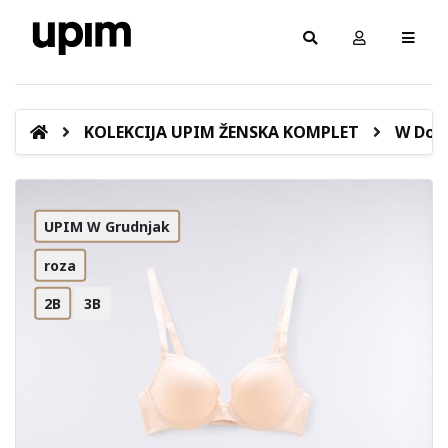
KOLEKCIJA UPIM ŽENSKA KOMPLET
W Donj
UPIM W Grudnjak
roza
2B
3B