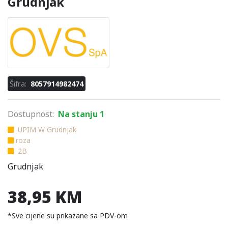
Grudnjak
Šifra:
8057914982474
Dostupnost:
Na stanju 1
UPIM W Grudnjak
roza
2B
Grudnjak
38,95 KM
*Sve cijene su prikazane sa PDV-om