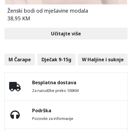
Ženski bodi od mješavine modala
38,95 KM
Učitajte više
M Čarape
Dječak 9-15g
W Haljine i suknje
Besplatna dostava
Za narudžbe preko 100KM
Podrška
Pozovite za informacije