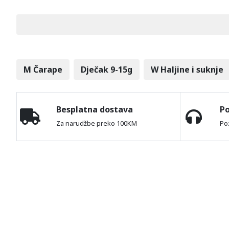
M Čarape
Dječak 9-15g
W Haljine i suknje
Besplatna dostava
P
Za narudžbe preko 100KM
Po