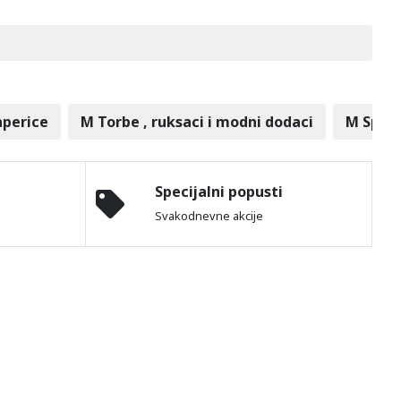
aperice
M Torbe , ruksaci i modni dodaci
M Sport
Specijalni popusti
Svakodnevne akcije