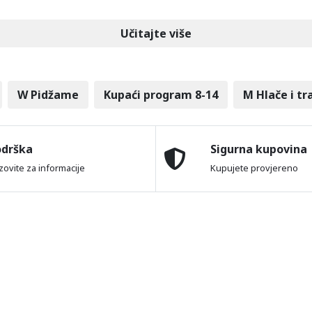
Učitajte više
W Pidžame
Kupaći program 8-14
M Hlače i tr
odrška
Sigurna kupovina
zovite za informacije
Kupujete provjereno