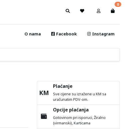
0
O nama
Facebook
Instagram
Plaćanje
KM
Sve cijene su izražene u KM sa
uračunatim PDV-om.
Opcije plaćanja
Gotovinom pri isporuci, Žiralno
(virmanski), Karticama