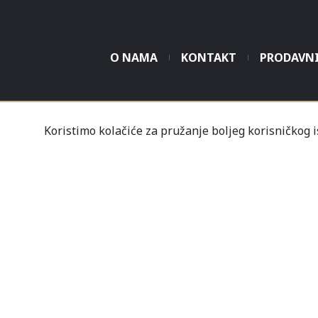
O NAMA
KONTAKT
PRODAVN
Tvrtka Mališić MP d.o
Koristimo kolačiće za pružanje boljeg korisničkog 
Un
Nov
Profil
Kupovine
Gale