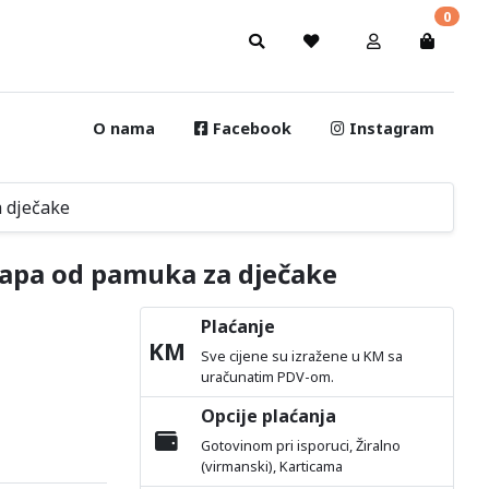
0
O nama
Facebook
Instagram
a dječake
arapa od pamuka za dječake
Plaćanje
KM
Sve cijene su izražene u KM sa
uračunatim PDV-om.
Opcije plaćanja
Gotovinom pri isporuci, Žiralno
(virmanski), Karticama