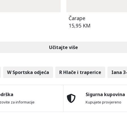
Čarape
15,95 KM
Učitajte više
W Sportska odjeća
R Hlače i traperice
Iana 3
odrška
Sigurna kupovina
zovite za informacije
Kupujete provjereno