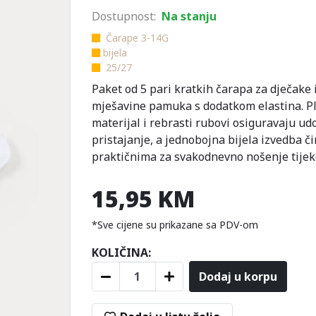
Dostupnost:
Na stanju
Čarape 3-14G
bijela
25/27
Paket od 5 pari kratkih čarapa za dječake
mješavine pamuka s dodatkom elastina. P
materijal i rebrasti rubovi osiguravaju u
pristajanje, a jednobojna bijela izvedba či
praktičnima za svakodnevno nošenje tijek
15,95 KM
*Sve cijene su prikazane sa PDV-om
KOLIČINA:
Dodaj u korpu