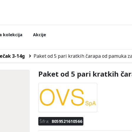
 kolekcija
Akcije
ečak 3-14g
Paket od 5 pari kratkih čarapa od pamuka z
Paket od 5 pari kratkih č
Šifra:
8059521610566