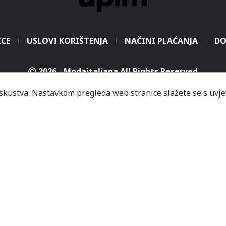
ICE
USLOVI KORIŠTENJA
NAČINI PLAĆANJA
DO
2026 - Modaitaliana All Rights Reserved
.o. - Sjedište poduzeća je unutar Prodajnog centra „Mali
iskustva. Nastavkom pregleda web stranice slažete se s uvje
icredit-Zagrebačka banka BH d.d. T. rač.: 3381202200468
a Banka AD Banja Luka, fil. Mostar T. rač.: 555000001034
rija
Informacije
Česta pitanja
Kako naručiti