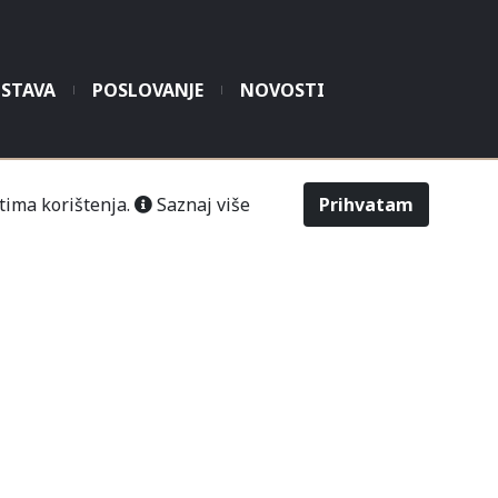
STAVA
POSLOVANJE
NOVOSTI
šić“ Čitluk-Međugorje.
tima korištenja.
Saznaj više
Prihvatam
486
2643
Odabir veličine
Upit