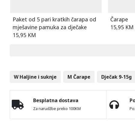
Paket od 5 pari kratkih čarapa od
Čarape
mješavine pamuka za dječake
15,95 KM
15,95 KM
W Haljine i suknje
M Čarape
Dječak 9-15g
Besplatna dostava
P
Za narudžbe preko 100KM
Po