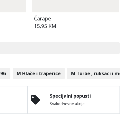
Čarape
15,95 KM
-9G
M Hlače i traperice
M Torbe , ruksaci i modn
Specijalni popusti
Svakodnevne akcije