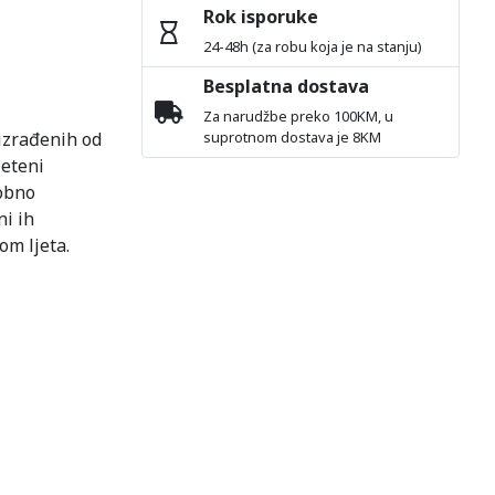
Rok isporuke
24-48h (za robu koja je na stanju)
Besplatna dostava
Za narudžbe preko 100KM, u
 izrađenih od
suprotnom dostava je 8KM
leteni
dobno
ni ih
om ljeta.