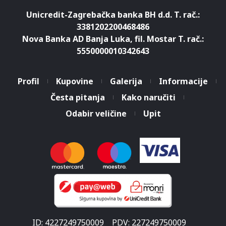
Unicredit-Zagrebačka banka BH d.d. T. rač.:
3381202200468486
Nova Banka AD Banja Luka, fil. Mostar T. rač.:
5550000010342643
Profil
Kupovine
Galerija
Informacije
Česta pitanja
Kako naručiti
Odabir veličine
Upit
ID: 4227249750009
PDV: 227249750009