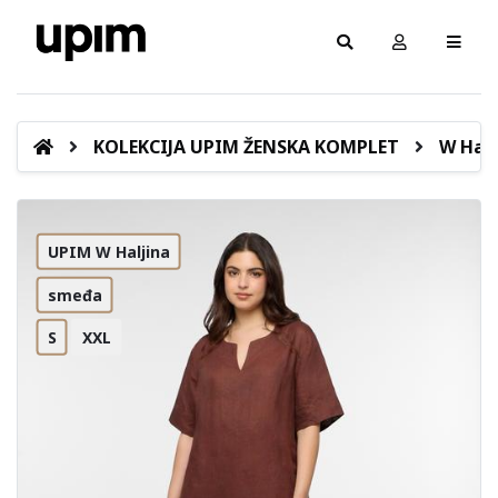
KOLEKCIJA UPIM ŽENSKA KOMPLET
W Halj
UPIM W Haljina
smeđa
S
XXL