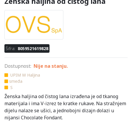
Ženska haljina od čistog lana
Šifra:
8059521619828
Dostupnost:
Nije na stanju.
UPIM W Haljina
smeđa
S
Ženska haljina od čistog lana izrađena je od tkanog
materijala i ima V-izrez te kratke rukave. Na stražnjem
dijelu nalaze se ušici, a jednobojni dizajn dolazi u
nijansi Chocolate Fondant.