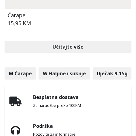
Čarape
15,95 KM
Učitajte više
M Čarape
W Haljine i suknje
Dječak 9-15g
Besplatna dostava
Za narudžbe preko 100KM
Podrška
Pozovite za informacije