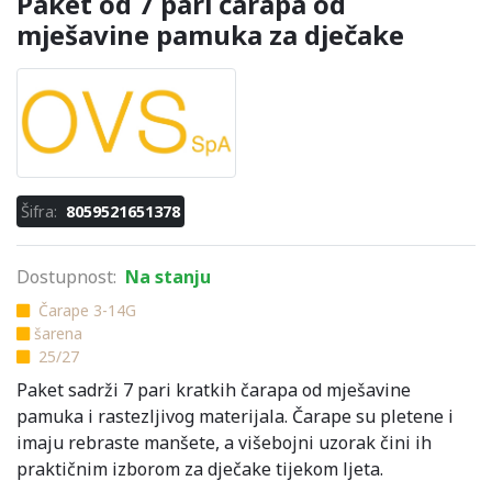
Paket od 7 pari čarapa od
mješavine pamuka za dječake
Šifra:
8059521651378
Dostupnost:
Na stanju
Čarape 3-14G
šarena
25/27
Paket sadrži 7 pari kratkih čarapa od mješavine
pamuka i rastezljivog materijala. Čarape su pletene i
imaju rebraste manšete, a višebojni uzorak čini ih
praktičnim izborom za dječake tijekom ljeta.