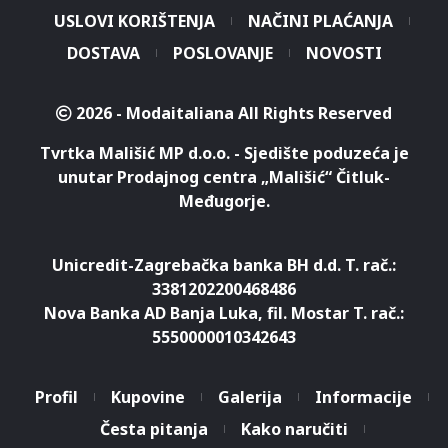
USLOVI KORIŠTENJA
NAČINI PLAĆANJA
DOSTAVA
POSLOVANJE
NOVOSTI
2026 - Modaitaliana All Rights Reserved
Tvrtka Mališić MP d.o.o. - Sjedište poduzeća je
unutar Prodajnog centra „Mališić“ Čitluk-
Međugorje.
Unicredit-Zagrebačka banka BH d.d. T. rač.:
3381202200468486
Nova Banka AD Banja Luka, fil. Mostar T. rač.:
5550000010342643
Profil
Kupovine
Galerija
Informacije
Česta pitanja
Kako naručiti