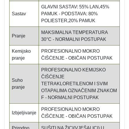
GLAVNI SASTAV: 55% LAN,45%
Sastav
PAMUK - PODSTAVA: 80%
POLIESTER,20% PAMUK
MAKSIMALNA TEMPERATURA
Pranje
30°C - NORMALNI POSTUPAK
Kemijsko
PROFESIONALNO MOKRO
pranje
ČIŠĆENJE - OBIČAN POSTUPAK
PROFESIONALNO KEMIJSKO
ČIŠĆENJE
Suho
TETRAKLORETILENOM I SVIM
pranje
OTAPALIMA OZNAČENIM ZNAKOM
F - NORMALNI POSTUPAK
PROFESIONALNO MOKRO
Izbjeljivanje
ČIŠĆENJE - OBIČAN POSTUPAK
Prirodno
SUŠITI NA ŽICI(VJEŠALICI) U