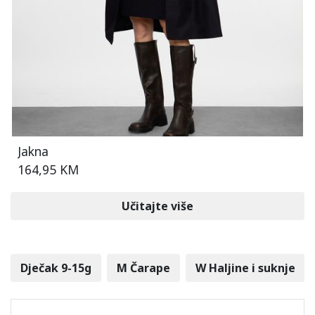
Jakna
164,95 KM
Učitajte više
Dječak 9-15g
M Čarape
W Haljine i suknje