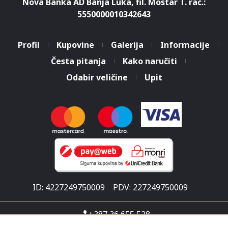
Nova Banka AD Banja Luka, fil. Mostar T. rač.:
5550000010342643
Profil
Kupovine
Galerija
Informacije
Česta pitanja
Kako naručiti
Odabir veličine
Upit
ID: 4227249750009
PDV: 227249750009
+387 36 655 528