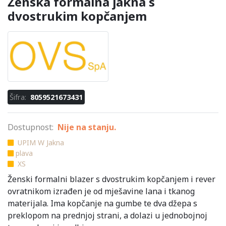
Ženska formalna jakna s
dvostrukim kopčanjem
Šifra:
8059521673431
Dostupnost:
Nije na stanju.
UPIM W Jakna
plava
XS
Ženski formalni blazer s dvostrukim kopčanjem i rever
ovratnikom izrađen je od mješavine lana i tkanog
materijala. Ima kopčanje na gumbe te dva džepa s
preklopom na prednjoj strani, a dolazi u jednobojnoj