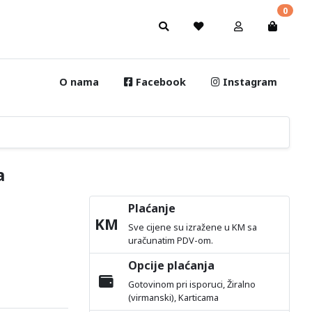
0
O nama
Facebook
Instagram
a
Plaćanje
KM
Sve cijene su izražene u KM sa
uračunatim PDV-om.
Opcije plaćanja
Gotovinom pri isporuci, Žiralno
(virmanski), Karticama