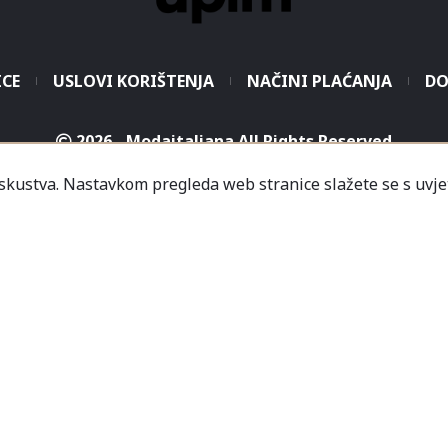
ICE
USLOVI KORIŠTENJA
NAČINI PLAĆANJA
DO
2026 - Modaitaliana All Rights Reserved
.o. - Sjedište poduzeća je unutar Prodajnog centra „Mali
iskustva. Nastavkom pregleda web stranice slažete se s uvje
icredit-Zagrebačka banka BH d.d. T. rač.: 3381202200468
a Banka AD Banja Luka, fil. Mostar T. rač.: 555000001034
rija
Informacije
Česta pitanja
Kako naručiti