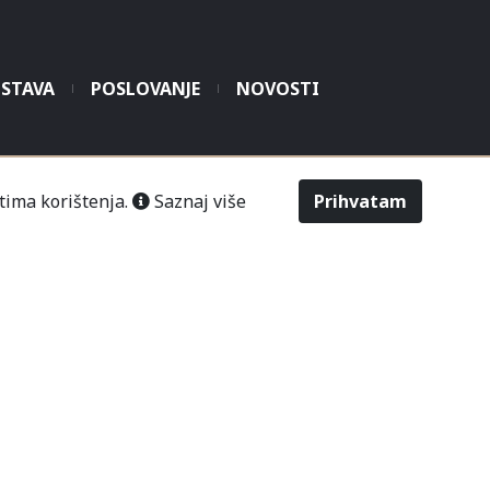
STAVA
POSLOVANJE
NOVOSTI
šić“ Čitluk-Međugorje.
tima korištenja.
Saznaj više
Prihvatam
486
2643
Odabir veličine
Upit