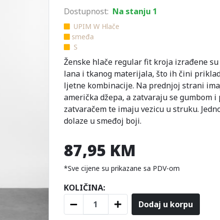
Dostupnost:
Na stanju 1
UPIM W Hlače
smeđa
S
Ženske hlače regular fit kroja izrađene su
lana i tkanog materijala, što ih čini prikl
ljetne kombinacije. Na prednjoj strani ima
američka džepa, a zatvaraju se gumbom i
zatvaračem te imaju vezicu u struku. Jedn
dolaze u smeđoj boji.
87,95 KM
*Sve cijene su prikazane sa PDV-om
KOLIČINA:
Dodaj u korpu