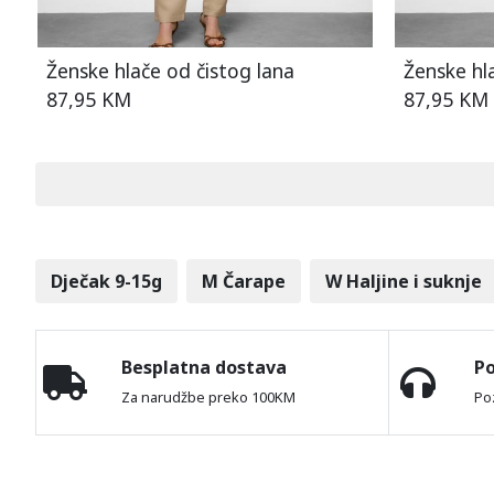
Ženske hlače od čistog lana
Ženske hl
87,95 KM
87,95 KM
Dječak 9-15g
M Čarape
W Haljine i suknje
Besplatna dostava
P
Za narudžbe preko 100KM
Po