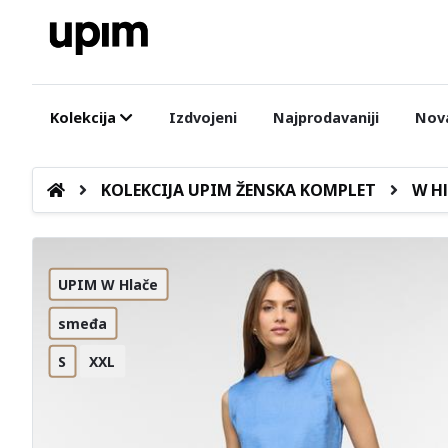
Kolekcija
Izdvojeni
Najprodavaniji
Nova
KOLEKCIJA UPIM ŽENSKA KOMPLET
W Hl
UPIM W Hlače
smeđa
S
XXL