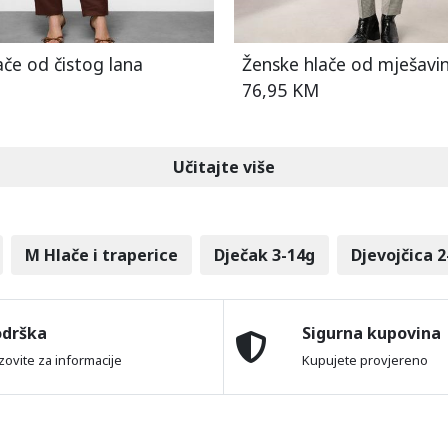
ače od čistog lana
Ženske hlače od mješavin
76,95 KM
Učitajte više
M Hlače i traperice
Dječak 3-14g
Djevojčica 2
odrška
Sigurna kupovina
zovite za informacije
Kupujete provjereno