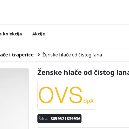
 kolekcija
Akcije
ače i traperice
Ženske hlače od čistog lana
Ženske hlače od čistog lan
Šifra:
8059521839936