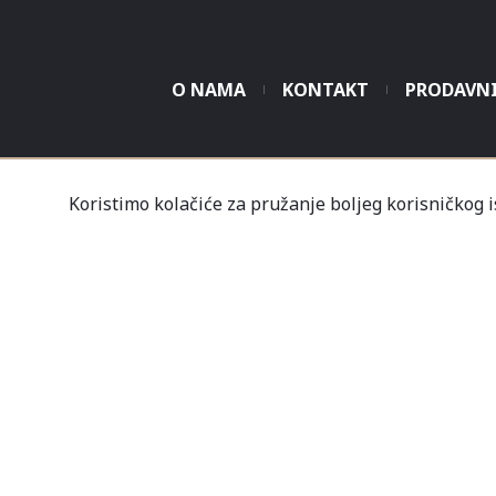
O NAMA
KONTAKT
PRODAVN
Tvrtka Mališić MP d.o
Koristimo kolačiće za pružanje boljeg korisničkog 
Un
Nov
Profil
Kupovine
Gale