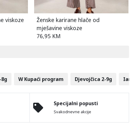
e viskoze
Ženske karirane hlače od
mješavine viskoze
76,95 KM
-8g
W Kupaći program
Djevojčica 2-9g
Iana 
Specijalni popusti
Svakodnevne akcije