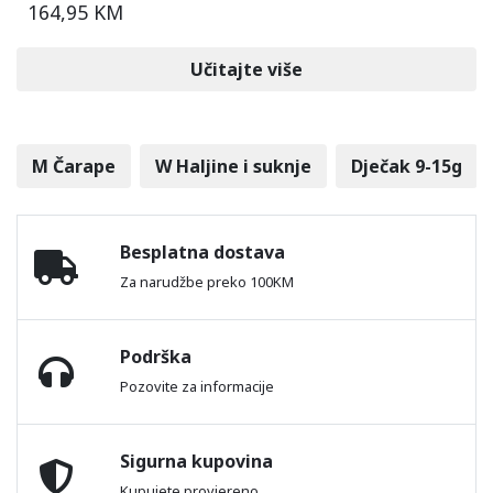
164,95 KM
Učitajte više
M Čarape
W Haljine i suknje
Dječak 9-15g
Besplatna dostava
Za narudžbe preko 100KM
Podrška
Pozovite za informacije
Sigurna kupovina
Kupujete provjereno