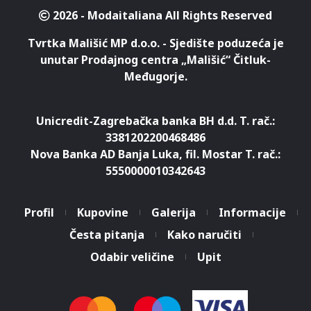
2026 - Modaitaliana All Rights Reserved
Tvrtka Mališić MP d.o.o. - Sjedište poduzeća je
unutar Prodajnog centra „Mališić“ Čitluk-
Međugorje.
Unicredit-Zagrebačka banka BH d.d. T. rač.:
3381202200468486
Nova Banka AD Banja Luka, fil. Mostar T. rač.:
5550000010342643
Profil
Kupovine
Galerija
Informacije
Česta pitanja
Kako naručiti
Odabir veličine
Upit