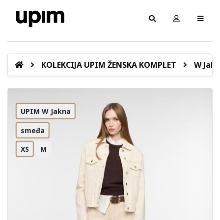
KOLEKCIJA UPIM ŽENSKA KOMPLET
W Jakn
UPIM W Jakna
smeđa
XS
M