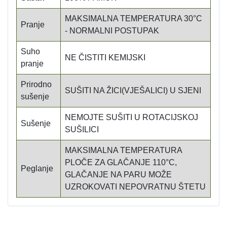
MAKSIMALNA TEMPERATURA 30°C
Pranje
- NORMALNI POSTUPAK
Suho
NE ČISTITI KEMIJSKI
pranje
Prirodno
SUŠITI NA ŽICI(VJEŠALICI) U SJENI
sušenje
NEMOJTE SUŠITI U ROTACIJSKOJ
Sušenje
SUŠILICI
MAKSIMALNA TEMPERATURA
PLOČE ZA GLAČANJE 110°C,
Peglanje
GLAČANJE NA PARU MOŽE
UZROKOVATI NEPOVRATNU ŠTETU