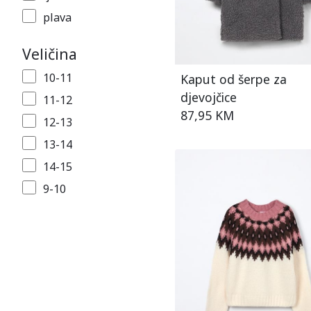
plava
roza
Veličina
roza/bijela
10-11
Kaput od šerpe za
siva
djevojčice
11-12
smeđa
87,95 KM
12-13
šarena
13-14
zelena
14-15
9-10