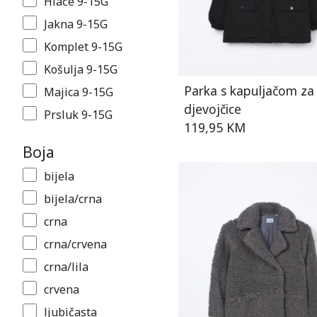
Hlače 9-15G
Jakna 9-15G
Komplet 9-15G
Košulja 9-15G
Parka s kapuljačom za
Majica 9-15G
djevojčice
Prsluk 9-15G
119,95 KM
Suknja 9-15G
Boja
Šorc 9-15G
bijela
Tajice 9-15G
bijela/crna
Traperice 9-15G
crna
Vesta 9-15G
crna/crvena
crna/lila
crvena
ljubičasta