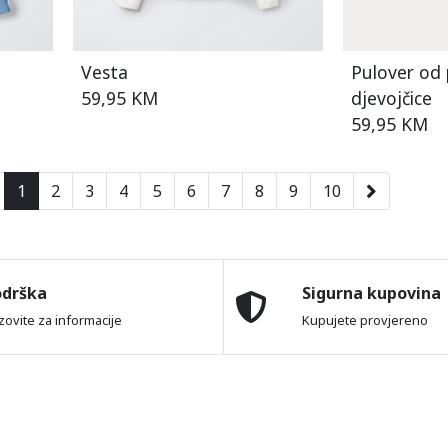
Vesta
Pulover od
59,95 KM
djevojčice
59,95 KM
1
2
3
4
5
6
7
8
9
10
odrška
Sigurna kupovina
zovite za informacije
Kupujete provjereno