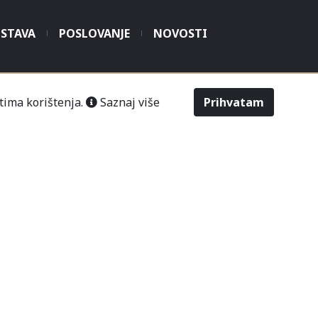
STAVA
POSLOVANJE
NOVOSTI
tima korištenja.
Saznaj više
Prihvatam
šić“ Čitluk-Međugorje.
486
2643
Odabir veličine
Upit