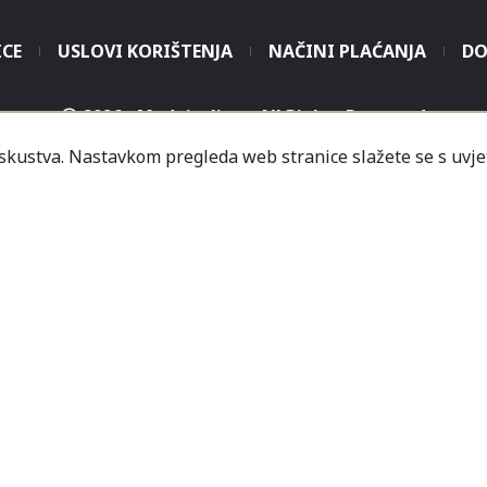
ICE
USLOVI KORIŠTENJA
NAČINI PLAĆANJA
DO
2026 - Modaitaliana All Rights Reserved
iskustva. Nastavkom pregleda web stranice slažete se s uvje
.o. - Sjedište poduzeća je unutar Prodajnog centra „Mali
icredit-Zagrebačka banka BH d.d. T. rač.: 3381202200468
a Banka AD Banja Luka, fil. Mostar T. rač.: 555000001034
rija
Informacije
Česta pitanja
Kako naručiti