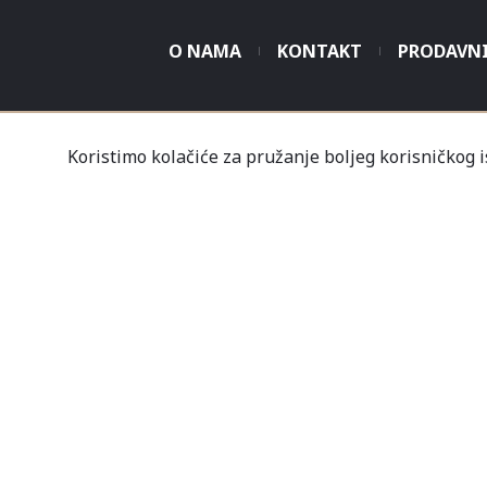
O NAMA
KONTAKT
PRODAVN
Koristimo kolačiće za pružanje boljeg korisničkog 
Tvrtka Mališić MP d.o
Un
Nov
Profil
Kupovine
Gale